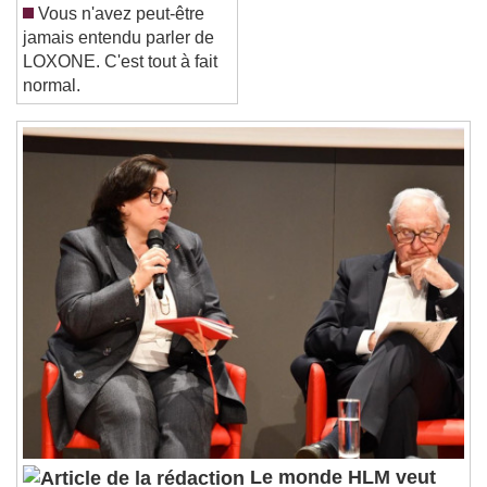
Reset
Done
Vous n'avez peut-être
Close Modal Dialog
jamais entendu parler de
End of dialog window.
LOXONE. C'est tout à fait
normal.