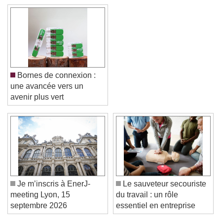
Bornes de connexion :
une avancée vers un
avenir plus vert
Video Player is loading.
Play Video
Play
Skip Backward
Skip Forward
Unmute
Current Time
0:00
Je m’inscris à EnerJ-
Le sauveteur secouriste
/
meeting Lyon, 15
du travail : un rôle
Duration
-:-
septembre 2026
essentiel en entreprise
Loaded
:
0%