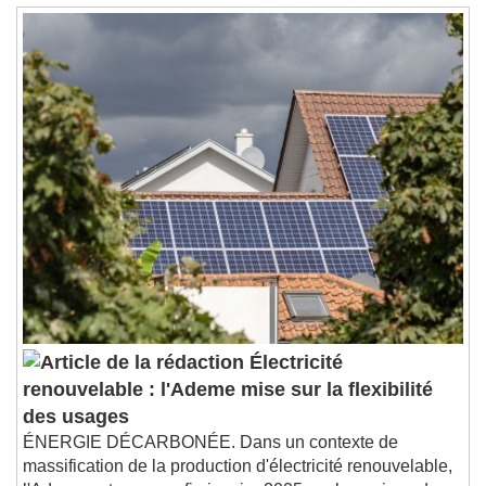
Stream Type
LIVE
Seek to live, currently behind live
LIVE
Remaining Time
-
0:00
1x
Playback Rate
Chapters
Chapters
Descriptions
descriptions off
, selected
Subtitles
subtitles settings
, opens subtitles
settings dialog
subtitles off
, selected
Audio Track
Électricité
renouvelable : l'Ademe mise sur la flexibilité
Picture-in-Picture
Fullscreen
des usages
This is a modal window.
ÉNERGIE DÉCARBONÉE. Dans un contexte de
Beginning of dialog window. Escape will cancel
massification de la production d'électricité renouvelable,
and close the window.