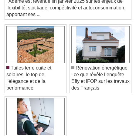
l'Ademe est revenue fin janvier 2025 sur les enjeux de
Text
flexibilité, stockage, compétitivité et autoconsommation,
apportant ses ...
Color
Opacity
Text Background
Color
Opacity
Caption Area Background
Color
Opacity
Tuiles terre cuite et
Rénovation énergétique
Font Size
solaires: le top de
: ce que révèle l’enquête
l'élégance et de la
Effy et IFOP sur les travaux
performance
des Français
Text Edge Style
Font Family