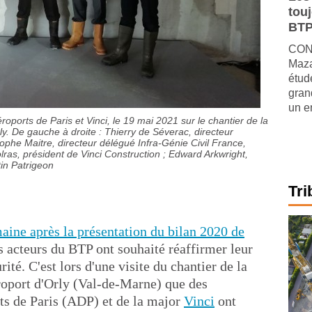
tou
BTP
CONJ
Maza
étude
gran
un e
roports de Paris et Vinci, le 19 mai 2021 sur le chantier de la
ly. De gauche à droite : Thierry de Séverac, directeur
phe Maitre, directeur délégué Infra-Génie Civil France,
lras, président de Vinci Construction ; Edward Arkwright,
in Patrigeon
Tri
aine après la présentation du bilan 2020 de
rs acteurs du BTP ont souhaité réaffirmer leur
té. C'est lors d'une visite du chantier de la
roport d'Orly (Val-de-Marne) que des
ts de Paris (ADP) et de la major
Vinci
ont