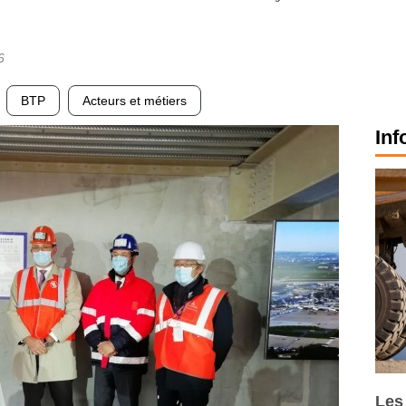
6
BTP
Acteurs et métiers
Inf
Les