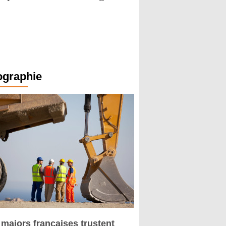
ographie
 majors françaises trustent