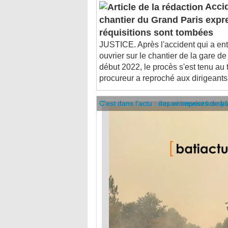
Accid
chantier du Grand Paris expre
réquisitions sont tombées
JUSTICE. Après l'accident qui a ent
ouvrier sur le chantier de la gare d
début 2022, le procès s'est tenu au 
procureur a reproché aux dirigeants 
C'est dans l'actu : des entreprises de b
C'est dans l'actu : à quoi servent les sy