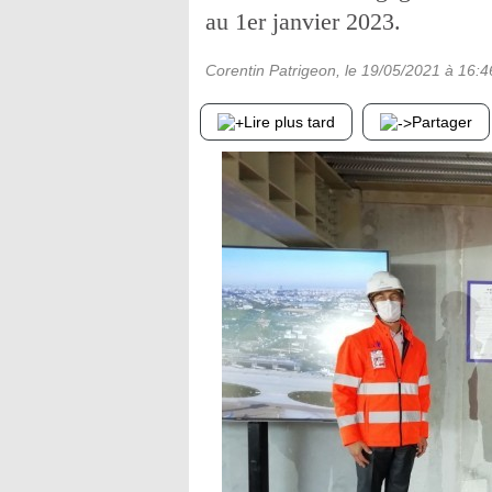
au 1er janvier 2023.
Corentin Patrigeon
, le
19/05/2021
à 16:4
Lire plus tard
Partager