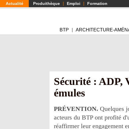
Aller
Actualité
Produithèque
Emploi
Formation
au
contenu
principal
BTP
ARCHITECTURE-AMÉN
Sécurité : ADP, 
émules
PRÉVENTION.
Quelques jou
acteurs du BTP ont profité d'
réaffirmer leur engagement en