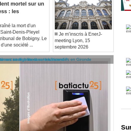
ent mortel sur un
ss : les
raîné la mort d'un
e Saint-Denis-Pleyel
Je m’inscris à EnerJ-
tribunal de Bobigny. Le
meeting Lyon, 15
d'une société ...
septembre 2026
âtiment se mobilisent sur les incendies en Gironde
stèmes intelligents dans le bâtiment ?
Sur