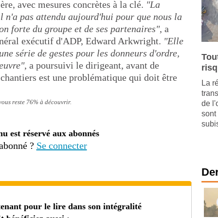
ière, avec mesures concrètes à la clé.
"La
l n'a pas attendu aujourd'hui pour que nous la
ion forte du groupe et de ses partenaires"
, a
énéral exécutif d'ADP, Edward Arkwright.
"Elle
une série de gestes pour les donneurs d'ordre,
Tou
oeuvre"
, a poursuivi le dirigeant, avant de
ris
s chantiers est une problématique qui doit être
La r
tran
 vous reste 76% à découvrir.
de l
sont
subis
nu est réservé aux abonnés
 abonné ?
Se connecter
Der
ant pour le lire dans son intégralité