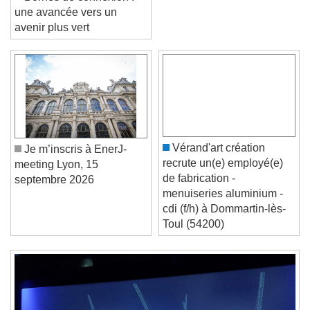
Bornes de connexion :
une avancée vers un
avenir plus vert
Video Player is loading.
Play Video
Play
Skip Backward
Skip Forward
Unmute
Vérand'art création
Je m’inscris à EnerJ-
Current Time
0:00
recrute un(e) employé(e)
meeting Lyon, 15
/
de fabrication -
septembre 2026
Duration
-:-
menuiseries aluminium -
Loaded
:
0%
cdi (f/h) à Dommartin-lès-
Stream Type
LIVE
Toul (54200)
Seek to live, currently behind live
LIVE
Remaining Time
-
0:00
1x
Playback Rate