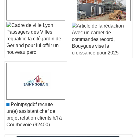
Color
Opacity
Caption Area Background
Color
Opacity
Lyon :
Font Size
Passagers des Villes
Avec un carnet de
requalifie la cité-jardin de
commandes record,
Gerland pour lui offrir un
Bouygues vise la
Text Edge Style
nouveau parc
croissance pour 2025
Font Family
Reset
Done
Close Modal Dialog
Pointpsgdbf recrute
End of dialog window.
un(e) assistant chef de
projet relation clients h/f à
Courbevoie (92400)