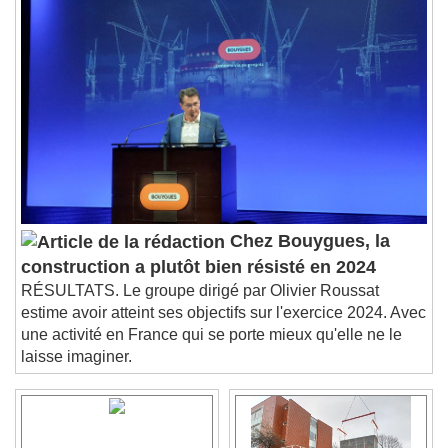
Chapters
Chapters
Descriptions
descriptions off
, selected
Subtitles
subtitles settings
, opens subtitles
settings dialog
subtitles off
, selected
Audio Track
Picture-in-Picture
Fullscreen
Chez Bouygues, la
This is a modal window.
construction a plutôt bien résisté en 2024
Beginning of dialog window. Escape will cancel
RÉSULTATS. Le groupe dirigé par Olivier Roussat
and close the window.
estime avoir atteint ses objectifs sur l'exercice 2024. Avec
Text
une activité en France qui se porte mieux qu'elle ne le
laisse imaginer.
Color
Opacity
Text Background