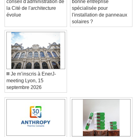
bonne entreprise
conseil d'administration de
spécialisée pour
la Cité de l'architecture
l'installation de panneaux
évolue
solaires ?
Je m’inscris à EnerJ-
meeting Lyon, 15
septembre 2026
Video Player is loading.
Play Video
Play
Skip Backward
Skip Forward
Unmute