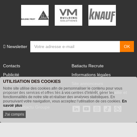
Newsletter
Contacts
Batiactu Recrute
Publicité
Informations légales
UTILISATION DES COOKIES
Abonnement Batiactu
Site annonceurs
Notre site utilise des cookies afin de personnaliser le contenu pour vous
proposer des services et offres liés à vos centres d'intérêt, gérer les
Voir les contenus+ de Batiactu
Politique de confidentialité et
fonctionnalités de notre site et réaliser des analyses statistiques. En
poursuivant votre navigation, vous acceptez l’utilisation de ces cookies.
En
cookies
savoir plus
© 2026 Batiactu Groupe
J'ai compris