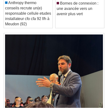
Current Time
0:00
Anthropy thermo
Bornes de connexion :
/
conseils recrute un(e)
une avancée vers un
Duration
-:-
responsable cellule etudes
avenir plus vert
Loaded
:
0%
installateur cfo cfa 92 f/h à
Stream Type
LIVE
Meudon (92)
Seek to live, currently behind live
LIVE
Remaining Time
-
0:00
1x
Playback Rate
Chapters
Chapters
Descriptions
descriptions off
, selected
Subtitles
subtitles settings
, opens subtitles
settings dialog
subtitles off
, selected
Audio Track