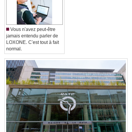
Font Family
Reset
Done
Vous n'avez peut-être
Close Modal Dialog
jamais entendu parler de
End of dialog window.
LOXONE. C'est tout à fait
normal.