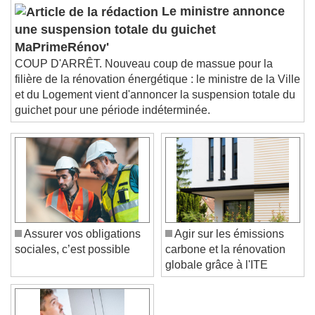
Picture-in-Picture
Fullscreen
Le ministre annonce
This is a modal window.
une suspension totale du guichet
Beginning of dialog window. Escape will cancel
MaPrimeRénov'
and close the window.
COUP D'ARRÊT. Nouveau coup de massue pour la
Text
filière de la rénovation énergétique : le ministre de la Ville
et du Logement vient d'annoncer la suspension totale du
Color
Opacity
guichet pour une période indéterminée.
Text Background
Color
Opacity
Caption Area Background
Color
Opacity
Font Size
Assurer vos obligations
Agir sur les émissions
sociales, c’est possible
carbone et la rénovation
globale grâce à l'ITE
Text Edge Style