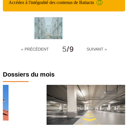
Accédez à l'intégralité des contenus de Batiactu
5
/
9
« PRÉCÉDENT
SUIVANT »
Dossiers du mois