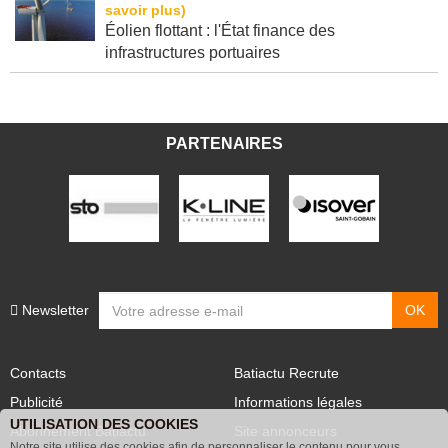
Éolien flottant : l'État finance des
infrastructures portuaires
PARTENAIRES
Newsletter
Contacts
Batiactu Recrute
Publicité
Informations légales
UTILISATION DES COOKIES
Abonnement Batiactu
Site annonceurs
Notre site utilise des cookies afin de personnaliser le contenu pour vous