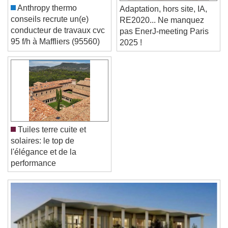
Font Size
Anthropy thermo
Adaptation, hors site, IA,
conseils recrute un(e)
RE2020... Ne manquez
conducteur de travaux cvc
pas EnerJ-meeting Paris
Text Edge Style
95 f/h à Maffliers (95560)
2025 !
Font Family
Reset
Done
Close Modal Dialog
Tuiles terre cuite et
End of dialog window.
solaires: le top de
l'élégance et de la
performance