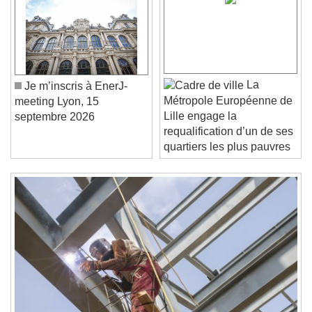
Video Player is loading.
Play Video
Play
Skip Backward
Skip Forward
Unmute
La
Je m’inscris à EnerJ-
Current Time
0:00
Métropole Européenne de
meeting Lyon, 15
/
Lille engage la
septembre 2026
Duration
-:-
requalification d’un de ses
Loaded
:
0%
Stream Type
LIVE
quartiers les plus pauvres
Seek to live, currently behind live
LIVE
Remaining Time
-
0:00
1x
Playback Rate
Chapters
Chapters
Descriptions
descriptions off
, selected