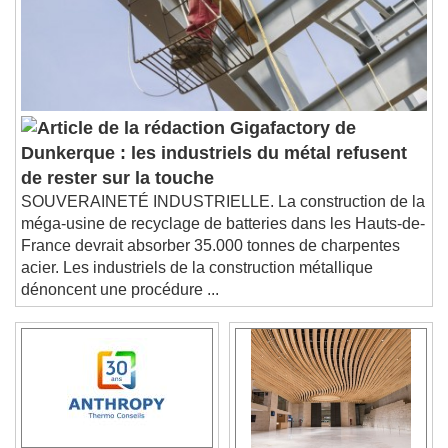
Subtitles
subtitles settings
, opens subtitles
settings dialog
subtitles off
, selected
Audio Track
Gigafactory de
Picture-in-Picture
Fullscreen
Dunkerque : les industriels du métal refusent
This is a modal window.
de rester sur la touche
Beginning of dialog window. Escape will cancel
SOUVERAINETÉ INDUSTRIELLE. La construction de la
and close the window.
méga-usine de recyclage de batteries dans les Hauts-de-
Text
France devrait absorber 35.000 tonnes de charpentes
acier. Les industriels de la construction métallique
Color
Opacity
dénoncent une procédure ...
Text Background
Color
Opacity
Caption Area Background
Color
Opacity