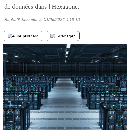
de données dans l'Hexagone.
Raphaël Jacomini
, le
01/06/2026
à 18:13
Lire plus tard
Partager