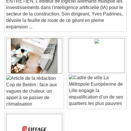
ENTRETIEN. L'éditeur de logiciel allemand multiplie les
Beginning of dialog window. Escape will cancel
investissements dans l'intelligence artificielle (IA) pour le
and close the window.
secteur de la construction. Son dirigeant, Yves Padrines,
Text
dévoile la feuille de route de ce géant en pleine
expansion ...
Color
Opacity
Text Background
Color
Opacity
Caption Area Background
Color
Opacity
La
Font Size
Métropole Européenne de
Cop de Belém : face aux
Lille engage la
vagues de chaleur, un
requalification d’un de ses
appel à se passer de
Text Edge Style
quartiers les plus pauvres
climatisation
Font Family