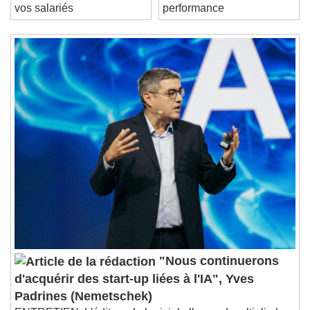
qu’employeur vis-à-vis de
l'élégance et de la
Duration
-:-
vos salariés
performance
Loaded
:
0%
Stream Type
LIVE
Seek to live, currently behind live
LIVE
Remaining Time
-
0:00
1x
Playback Rate
Chapters
Chapters
Descriptions
descriptions off
, selected
Subtitles
subtitles settings
, opens subtitles
settings dialog
subtitles off
, selected
Audio Track
"Nous continuerons
d'acquérir des start-up liées à l'IA", Yves
Picture-in-Picture
Fullscreen
This is a modal window.
Padrines (Nemetschek)