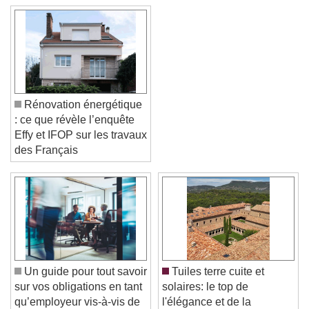
Rénovation énergétique
: ce que révèle l’enquête
Effy et IFOP sur les travaux
des Français
Video Player is loading.
Play Video
Play
Skip Backward
Skip Forward
Unmute
Un guide pour tout savoir
Tuiles terre cuite et
Current Time
0:00
sur vos obligations en tant
solaires: le top de
/