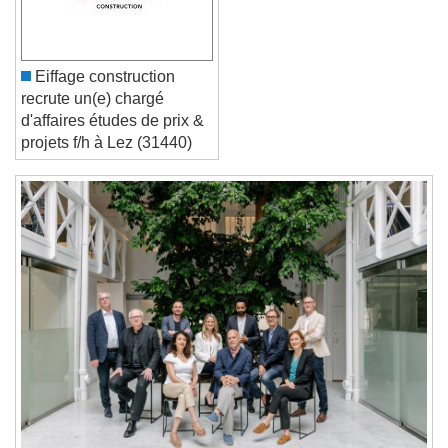
Reset
Done
Close Modal Dialog
Eiffage construction
End of dialog window.
recrute un(e) chargé
d'affaires études de prix &
projets f/h à Lez (31440)