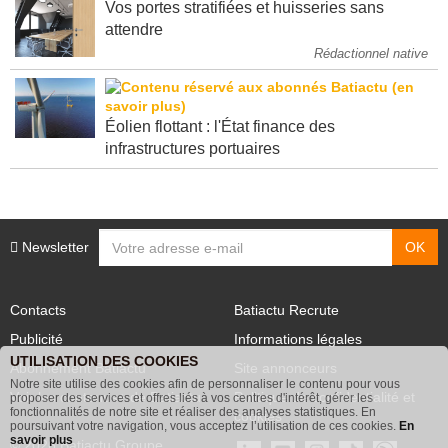
Vos portes stratifiées et huisseries sans
attendre
Rédactionnel native
Éolien flottant : l'État finance des
infrastructures portuaires
Newsletter
Contacts
Batiactu Recrute
Publicité
Informations légales
UTILISATION DES COOKIES
Abonnement Batiactu
Site annonceurs
Notre site utilise des cookies afin de personnaliser le contenu pour vous
Voir les contenus+ de Batiactu
Politique de confidentialité et
proposer des services et offres liés à vos centres d'intérêt, gérer les
fonctionnalités de notre site et réaliser des analyses statistiques. En
cookies
poursuivant votre navigation, vous acceptez l’utilisation de ces cookies.
En
savoir plus
© 2026 Batiactu Groupe