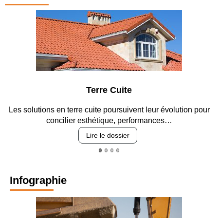
Terre Cuite
Parkin
cuite poursuivent leur évolution pour
Entre circulation, sécuri
sthétique, performances…
revêtement
Lire le dossier
Lire
Infographie