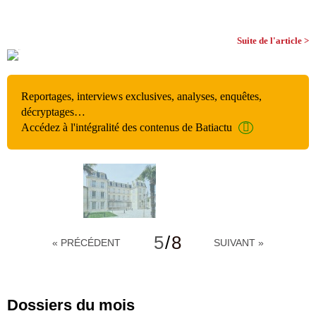
Suite de l'article >
Reportages, interviews exclusives, analyses, enquêtes,
décryptages…
Accédez à l'intégralité des contenus de Batiactu
5
/
8
« PRÉCÉDENT
SUIVANT »
Dossiers du mois