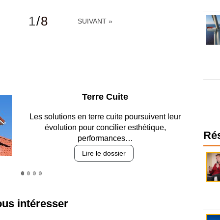
1
/
8
SUIVANT »
Parking et garages
Entre circulation, sécurisation des accès, durabilité
des revêtements et intégration…
Ré
Lire le dossier
ous intéresser