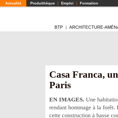
Aller
Actualité
Produithèque
Emploi
Formation
au
contenu
principal
BTP
ARCHITECTURE-AMÉN
Casa Franca, une
Paris
EN IMAGES.
Une habitatio
rendant hommage à la forêt. 
cette construction à basse c