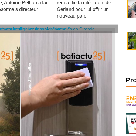
sormais directeur
Gerland pour lui offrir un
nouveau parc
âtiment se mobilisent sur les incendies en Gironde
stèmes intelligents dans le bâtiment ?
Pr