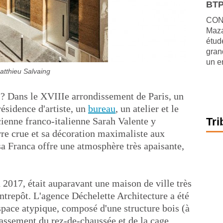
BTP
CONJ
Maza
étude
gran
un e
atthieu Salvaing
e ? Dans le XVIIIe arrondissement de Paris, un
ésidence d'artiste, un
bureau
, un atelier et le
cienne franco-italienne Sarah Valente y
Tri
rre crue et sa décoration maximaliste aux
a Franca offre une atmosphère très apaisante,
en 2017, était auparavant une maison de ville très
entrepôt. L'agence Déchelette Architecture a été
pace atypique, composé d'une structure bois (à
bassement du rez-de-chaussée et de la cage