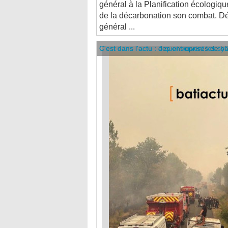
de la décarbonation son combat. Dé
général ...
C'est dans l'actu : des entreprises de b
C'est dans l'actu : à quoi servent les sy