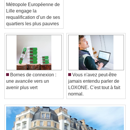
La
Métropole Européenne de
Lille engage la
requalification d’un de ses
quartiers les plus pauvres
Video Player is loading.
Play Video
Play
Skip Backward
Skip Forward
Unmute
Current Time
0:00
/
Bornes de connexion :
Vous n'avez peut-être
Duration
-:-
une avancée vers un
jamais entendu parler de
Loaded
:
0%
Stream Type
LIVE
avenir plus vert
LOXONE. C'est tout à fait
Seek to live, currently behind live
LIVE
normal.
Remaining Time
-
0:00
1x
Playback Rate