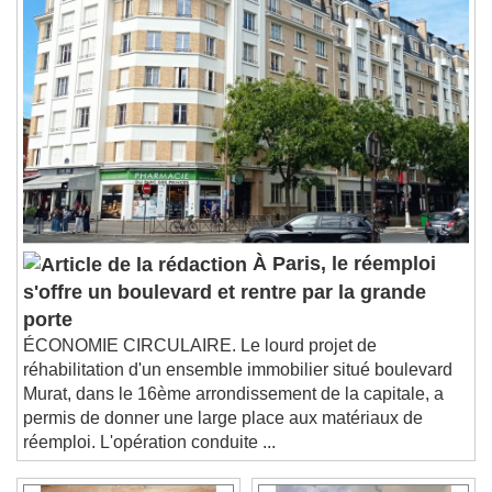
Chapters
Chapters
Descriptions
descriptions off
, selected
Subtitles
subtitles settings
, opens subtitles
settings dialog
subtitles off
, selected
Audio Track
Picture-in-Picture
Fullscreen
À Paris, le réemploi
This is a modal window.
s'offre un boulevard et rentre par la grande
Beginning of dialog window. Escape will cancel
porte
and close the window.
ÉCONOMIE CIRCULAIRE. Le lourd projet de
Text
réhabilitation d'un ensemble immobilier situé boulevard
Murat, dans le 16ème arrondissement de la capitale, a
Color
Opacity
permis de donner une large place aux matériaux de
Text Background
réemploi. L'opération conduite ...