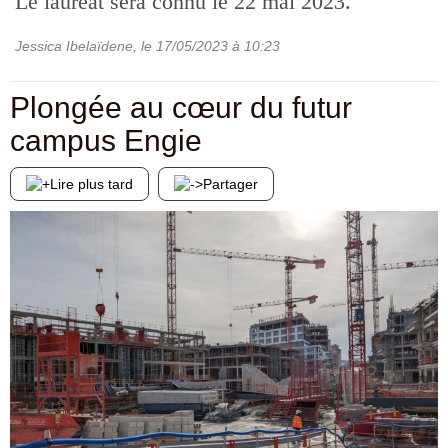
Le lauréat sera connu le 22 mai 2023.
Jessica Ibelaïdene
, le
17/05/2023
à 10:23
Plongée au cœur du futur
campus Engie
Lire plus tard
Partager