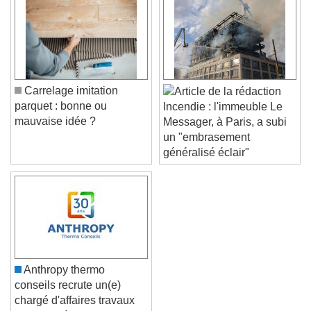
Color
Opacity
Caption Area Background
Color
Opacity
Font Size
Carrelage imitation
parquet : bonne ou
Incendie : l'immeuble Le
Text Edge Style
mauvaise idée ?
Messager, à Paris, a subi
un "embrasement
généralisé éclair"
Font Family
Reset
Done
Close Modal Dialog
End of dialog window.
Anthropy thermo
conseils recrute un(e)
chargé d'affaires travaux