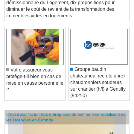
Lépine (IEIF) ont remis à Valérie Létard, ministre
démissionnaire du Logement, dix propositions pour
diminuer le coût de revient de la transformation des
immeubles vides en logements. ...
Groupe baudin
Votre assureur vous
chateauneuf recrute un(e)
protège-t-il bien en cas de
chaudronniers soudeurs
mise en cause personnelle
sur chantier (h/f) à Gentilly
?
(94250)
C'est dans l'actu : des entreprises de bâtiment se mobilisent sur
les incendies en Gironde