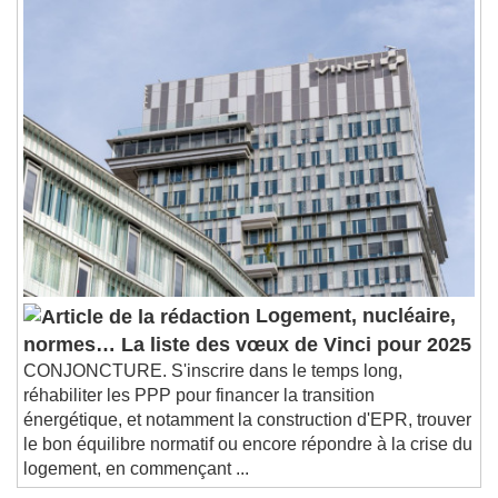
Chapters
Chapters
Descriptions
descriptions off
, selected
Subtitles
subtitles settings
, opens subtitles
settings dialog
subtitles off
, selected
Audio Track
Picture-in-Picture
Fullscreen
This is a modal window.
Logement, nucléaire,
Beginning of dialog window. Escape will cancel
normes… La liste des vœux de Vinci pour 2025
and close the window.
CONJONCTURE. S'inscrire dans le temps long,
Text
réhabiliter les PPP pour financer la transition
énergétique, et notamment la construction d'EPR, trouver
Color
Opacity
le bon équilibre normatif ou encore répondre à la crise du
Text Background
logement, en commençant ...