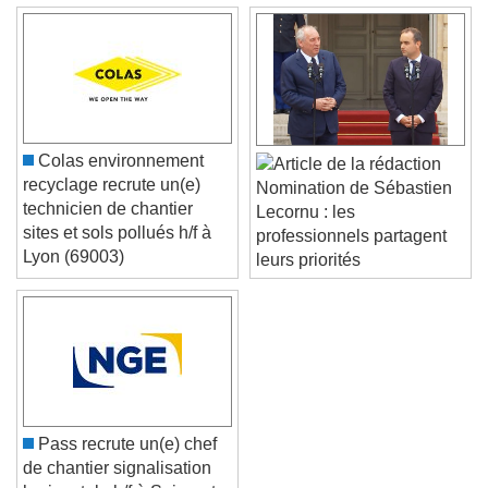
Color
Opacity
Caption Area Background
Color
Opacity
Font Size
Colas environnement
recyclage recrute un(e)
Nomination de Sébastien
Text Edge Style
technicien de chantier
Lecornu : les
sites et sols pollués h/f à
professionnels partagent
Lyon (69003)
leurs priorités
Font Family
Reset
Done
Close Modal Dialog
End of dialog window.
Pass recrute un(e) chef
de chantier signalisation