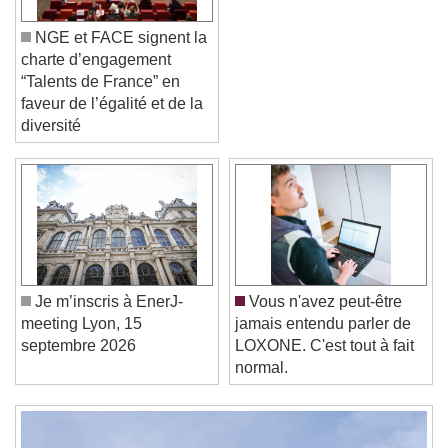
NGE et FACE signent la
charte d’engagement
“Talents de France” en
faveur de l’égalité et de la
diversité
Video Player is loading.
Play Video
Play
Skip Backward
Skip Forward
Unmute
Current Time
0:00
/
Duration
-:-
Je m’inscris à EnerJ-
Vous n'avez peut-être
Loaded
:
0%
Stream Type
LIVE
meeting Lyon, 15
jamais entendu parler de
Seek to live, currently behind live
LIVE
septembre 2026
LOXONE. C'est tout à fait
Remaining Time
-
0:00
normal.
1x
Playback Rate