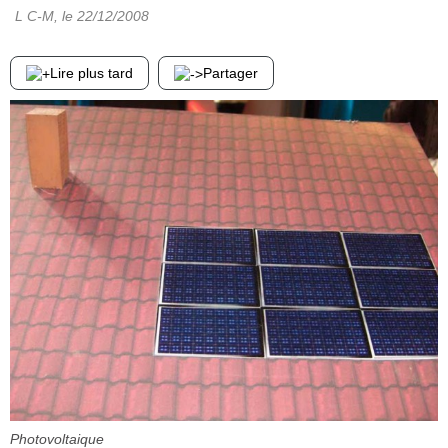
L C-M
, le
22/12/2008
Lire plus tard
Partager
Photovoltaique