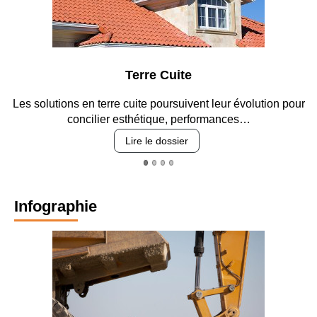
e
Parking et gara
vent leur évolution pour
Entre circulation, sécurisation des a
erformances…
revêtements et intégr
Lire le dossier
Infographie