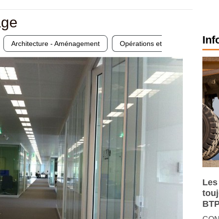
age
Inf
Architecture - Aménagement
Opérations et
Les
tou
BTP