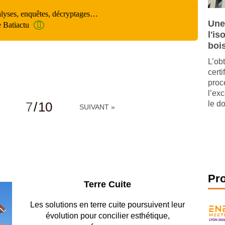
alyses, enquêtes, décryptages…
Une
e Batiactu
l'is
boi
L’ob
cert
proc
l’ex
7
/
10
le d
SUIVANT »
Pr
Parking et garages
Entre circulation, sécurisation des accès,
durabilité des revêtements et intégration…