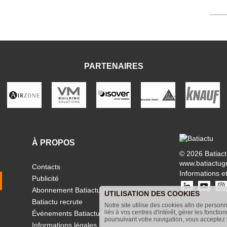
PARTENAIRES
À PROPOS
© 2026 Batiac
www.batiactug
Contacts
Informations et
Publicité
Abonnement Batiactu
UTILISATION DES COOKIES
Batiactu recrute
Notre site utilise des cookies afin de person
liés à vos centres d'intérêt, gérer les fonctio
Événements Batiactu Groupe
poursuivant votre navigation, vous acceptez l
Informations légales