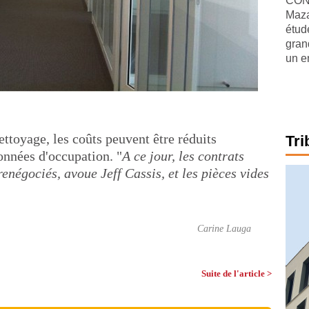
CONJ
Maza
étude
gran
un e
nettoyage, les coûts peuvent être réduits
Tri
onnées d'occupation. "
A ce jour, les contrats
renégociés, avoue Jeff Cassis, et les pièces vides
Carine Lauga
Suite de l'article >