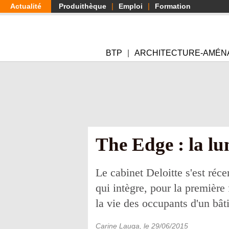
Aller
Actualité
Produithèque
Emploi
Formation
au
contenu
principal
BTP
ARCHITECTURE-AMÉN
The Edge : la lu
Le cabinet Deloitte s'est r
qui intègre, pour la première
la vie des occupants d'un bât
Carine Lauga
, le
29/06/2015