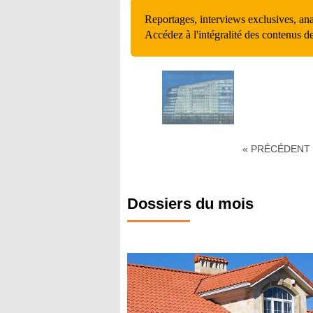
Reportages, interviews exclusives, an
Accédez à l'intégralité des contenus d
« PRÉCÉDENT
Dossiers du mois
Terre Cuite
s en terre cuite poursuivent leur
on pour concilier esthétique,