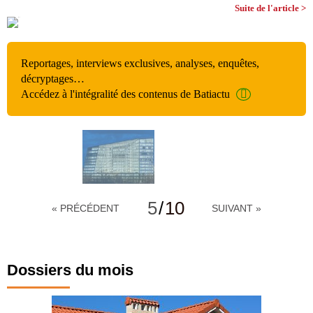
Suite de l'article >
Reportages, interviews exclusives, analyses, enquêtes,
décryptages…
Accédez à l'intégralité des contenus de Batiactu
5
/
10
« PRÉCÉDENT
SUIVANT »
Dossiers du mois