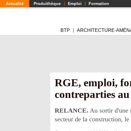
Aller
Actualité
Produithèque
Emploi
Formation
au
contenu
principal
BTP
ARCHITECTURE-AMÉN
RGE, emploi, fo
contreparties au
RELANCE.
Au sortir d'une 
secteur de la construction, l