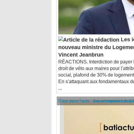
Les i
nouveau ministre du Logement 
Vincent Jeanbrun
RÉACTIONS. Interdiction de payer le
droit de véto aux maires pour l'attr
social, plafond de 30% de logeme
En s'attaquant aux fondamentaux du
...
C'est dans l'actu : des entreprises de b
C'est dans l'actu : à quoi servent les sy