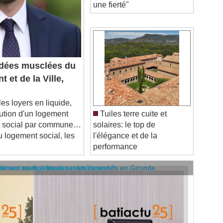
dées musclées du
et de la Ville,
s loyers en liquide,
ibution d'un logement
Tuiles terre cuite et
nt social par commune…
solaires: le top de
 logement social, les
l'élégance et de la
performance
âtiment se mobilisent sur les incendies en Gironde
stèmes intelligents dans le bâtiment ?