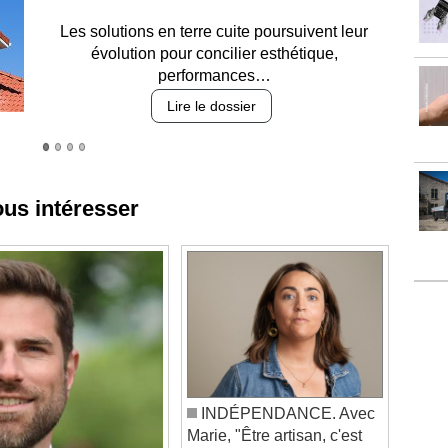
Entre circulation, sécurisation des accès, durabilité
des revêtements et intégration…
Lire le dossier
ous intéresser
INDÉPENDANCE. Avec
Marie, "Être artisan, c'est
une fierté"