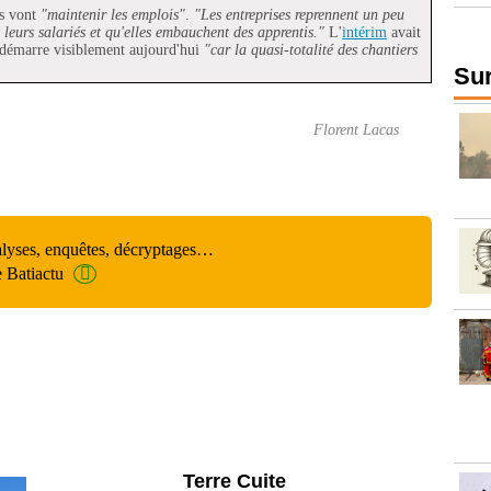
es vont
"maintenir les emplois"
.
"Les entreprises reprennent un peu
 leurs salariés et qu'elles embauchent des apprentis."
L'
intérim
avait
edémarre visiblement aujourd'hui
"car la quasi-totalité des chantiers
Sur
Florent Lacas
alyses, enquêtes, décryptages…
e Batiactu
Parking et garages