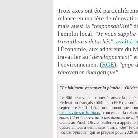
Trois axes ont été particulièrem
relance en matière de rénovation
mais aussi la
"responsabilité"
de
l'emploi local.
"Je vous supplie 
travailleurs détachés"
,
avait à 
l'Économie, aux adhérents du M
travailler au
"développement"
et
l'environnement (
RGE
),
"gage d
rénovation énergétique"
.
"Le bâtiment va sauver la planète", Olivie
Le Bâtiment va contribuer à sauver la planète 
Fédération française bâtiment (FFB), a souhai
septembre 2020. Il était notamment questio
exclusivité sur
Batiactu
, concernant la relan
zones B2 et C ouvrirait à des dizaines de mill
Quant au Pinel, Olivier Salleron a appelé le G
quatre années à venir, sans
"restreindre"
le di
"catastrophique"
qui se prépare pour 2020 au