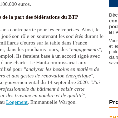
100.000 euros.
Déc
 de la part des fédérations du BTP
cons
pod
ans contrepartie pour les entreprises. Ainsi, le
BT
joué son rôle en soutenant les sociétés durant le
Vous
illiards d'euros sur la table dans France
et l
ler, dans les prochains jours, des
"engagements"
,
prof
mploi. Ils feraient base à un accord signé avec
clai
e d'une charte. Le Haut-commissariat aux
savo
bilisé pour
"analyser les besoins en matière de
rs et aux gestes de rénovation énergétique"
,
se gouvernemental du 14 septembre 2020.
"J'ai
rofessionnels du bâtiment à saisir cette
our des travaux en nombre et de qualité"
,
Pr
 au
Logement
, Emmanuelle Wargon.