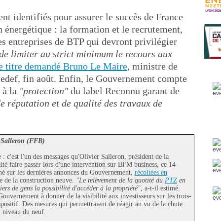
ent identifiés pour assurer le succès de France
 énergétique : la formation et le recrutement,
s entreprises de BTP qui devront privilégier
de limiter au strict minimum le recours aux
ce titre demandé Bruno Le Maire
, ministre de
edef, fin août. Enfin, le Gouvernement compte
 à la
"protection"
du label Reconnu garant de
e réputation et de qualité des travaux de
r Salleron (FFB)
: c'est l'un des messages qu'Olivier Salleron, président de la
té faire passer lors d'une intervention sur BFM business, ce 14
nné sur les dernières annonces du Gouvernement,
récoltées en
ce de la construction neuve.
"Le relèvement de la quotité du
PTZ
en
iers de gens la possibilité d'accéder à la propriété"
, a-t-il estimé.
ouvernement à donner de la visibilité aux investisseurs sur les trois-
spositif. Des mesures qui permettraient de réagir au vu de la chute
 niveau du neuf.