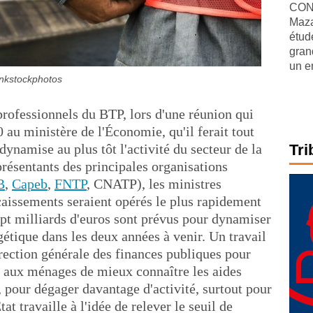
CONJ
Maza
étude
gran
un e
nkstockphotos
rofessionnels du BTP, lors d'une réunion qui
 au ministère de l'Économie, qu'il ferait tout
dynamise au plus tôt l'activité du secteur de la
Tri
résentants des principales organisations
B
,
Capeb
,
FNTP
, CNATP), les ministres
caissements seraient opérés le plus rapidement
ept milliards d'euros sont prévus pour dynamiser
étique dans les deux années à venir. Un travail
irection générale des finances publiques pour
nt aux ménages de mieux connaître les aides
t, pour dégager davantage d'activité, surtout pour
at travaille à l'idée de relever le seuil de