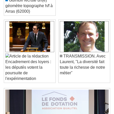
Guintoli recrute un(e)
géomètre topographe h/f à
Arras (62000)
Video Player is loading.
Play Video
Play
Skip Backward
Skip Forward
Unmute
Current Time
0:00
TRANSMISSION. Avec
/
Laurent, "La diversité fait
Encadrement des loyers :
Duration
-:-
toute la richesse de notre
les députés votent la
Loaded
:
0%
métier"
poursuite de
Stream Type
LIVE
l'expérimentation
Seek to live, currently behind live
LIVE
Remaining Time
-
0:00
1x
Playback Rate
Chapters