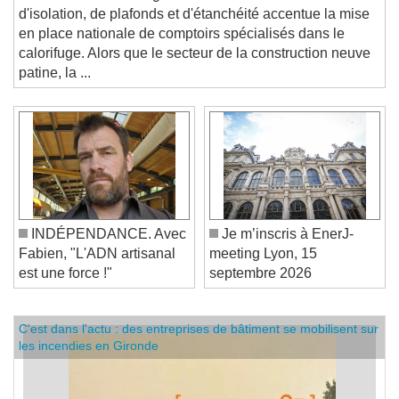
STRATÉGIE. L'enseigne de distribution de solutions
d'isolation, de plafonds et d'étanchéité accentue la mise
en place nationale de comptoirs spécialisés dans le
calorifuge. Alors que le secteur de la construction neuve
patine, la ...
INDÉPENDANCE. Avec
Je m’inscris à EnerJ-
Fabien, "L'ADN artisanal
meeting Lyon, 15
est une force !"
septembre 2026
C'est dans l'actu : des entreprises de bâtiment se mobilisent sur
les incendies en Gironde