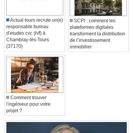
Caption Area Background
Color
Opacity
Actual tours recrute un(e)
SCPI : comment les
Font Size
responsable bureau
plateformes digitales
d'etudes cvc (h/f) à
transforment la distribution
Chambray-lès-Tours
de l’investissement
Text Edge Style
(37170)
immobilier
Font Family
Reset
Done
Close Modal Dialog
Comment trouver
End of dialog window.
l'ingénieur pour votre
projet ?