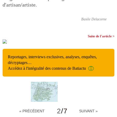
d'artisan/artiste.
Basile Delacorne
Suite de l'article >
Reportages, interviews exclusives, analyses, enquêtes,
décryptages…
Accédez à l'intégralité des contenus de Batiactu
2
/
7
« PRÉCÉDENT
SUIVANT »