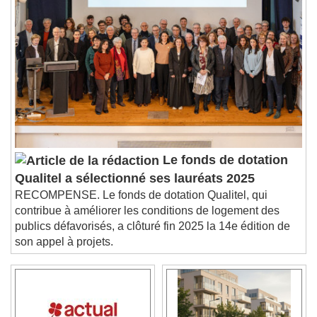
Chapters
Descriptions
descriptions off
, selected
Subtitles
subtitles settings
, opens subtitles
settings dialog
subtitles off
, selected
Audio Track
Picture-in-Picture
Fullscreen
Le fonds de dotation
This is a modal window.
Qualitel a sélectionné ses lauréats 2025
Beginning of dialog window. Escape will cancel
RECOMPENSE. Le fonds de dotation Qualitel, qui
and close the window.
contribue à améliorer les conditions de logement des
Text
publics défavorisés, a clôturé fin 2025 la 14e édition de
son appel à projets.
Color
Opacity
Text Background
Color
Opacity