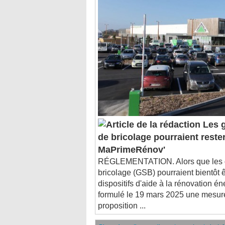
Les g
de bricolage pourraient reste
MaPrimeRénov'
RÉGLEMENTATION. Alors que les g
bricolage (GSB) pourraient bientôt 
dispositifs d'aide à la rénovation én
formulé le 19 mars 2025 une mesure
proposition ...
C'est dans l'actu : des entreprises de b
C'est dans l'actu : à quoi servent les sy