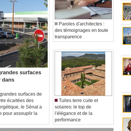
Paroles d'architectes :
des témoignages en toute
transparence
randes surfaces
r dans
randes surfaces de
être écartées des
Tuiles terre cuite et
ergétique, le Sénat a
solaires: le top de
 pour assouplir la
l'élégance et de la
performance
âtiment se mobilisent sur les incendies en Gironde
stèmes intelligents dans le bâtiment ?