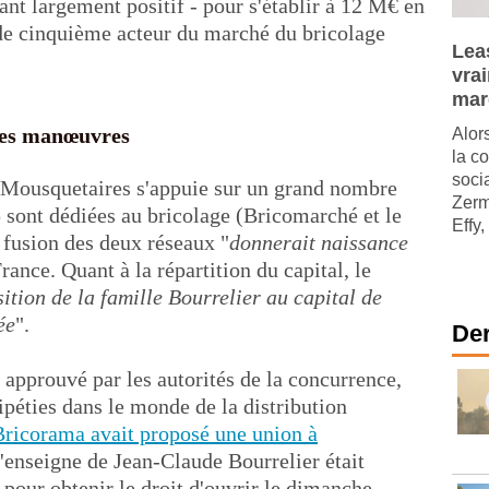
stant largement positif - pour s'établir à 12 M€ en
 de cinquième acteur du marché du bricolage
Leas
vra
mar
des manœuvres
Alor
la c
soci
 Mousquetaires s'appuie sur un grand nombre
Zerm
5 sont dédiées au bricolage (Bricomarché et le
Effy,
 fusion des deux réseaux "
donnerait naissance
rance. Quant à la répartition du capital, le
sition de la famille Bourrelier au capital de
ée
".
Der
 approuvé par les autorités de la concurrence,
ipéties dans le monde de la distribution
Bricorama avait proposé une union à
L'enseigne de Jean-Claude Bourrelier était
 pour obtenir le droit d'ouvrir le dimanche.