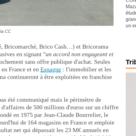
CONJ
Maza
étude
gran
un e
dia CC
é, Bricomarché, Brico Cash…) et Bricorama
usives en signant "
un accord non engageant et
rochement sans offre publique d'achat. Seules
Tri
s en France et en
Espagne
: l'immobilier et les
ma continueront à être exploitées en franchise
 pas été communiqué mais le périmètre de
 d'affaires de 500 millions d'euros sur un chiffre
Fondé en 1975 par Jean-Claude Bourrelier, le
ourd'hui de 164 magasins en France et emploie
ultat net qui dépassait les 23 M€ annuels en