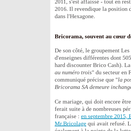
2011, s'est affaissé - tout en re
2016. Il revendique la position
dans l'Hexagone.
Bricorama, souvent au cœur 
De son côté, le groupement Les
d'enseignes différentes dont 50
hard discounter Brico Cash). La
au numéro trois
" du secteur en F
communiqué précise que "
la po
Bricorama SA demeure inchang
Ce mariage, qui doit encore être
ferait suite à de nombreuses pér
française :
en septembre 2015, 
Mr.Bricolage
qui avait refusé. 
également à la pointe de la lutte