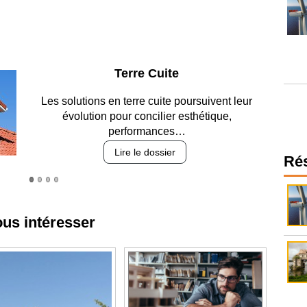
Parking et garages
Entre circulation, sécurisation des accès, durabilité
des revêtements et intégration…
Lire le dossier
Ré
ous intéresser