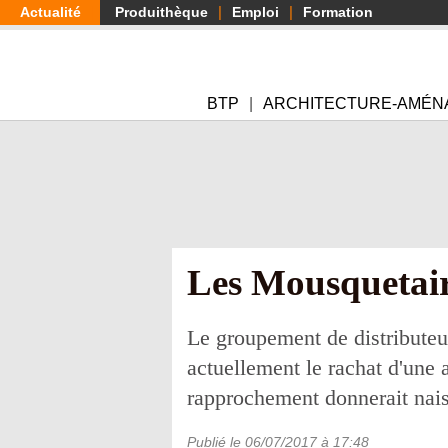
Aller
Actualité
Produithèque
Emploi
Formation
au
contenu
principal
BTP
ARCHITECTURE-AMÉN
Les Mousquetair
Le groupement de distributeu
actuellement le rachat d'une 
rapprochement donnerait nais
Publié le
06/07/2017
à 17:48