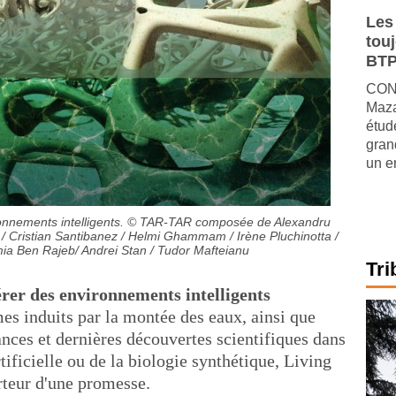
Les
tou
BTP
CONJ
Maza
étude
gran
un e
onnements intelligents.
© TAR-TAR composée de Alexandru
/ Cristian Santibanez / Helmi Ghammam / Irène Pluchinotta /
ia Ben Rajeb/ Andrei Stan / Tudor Mafteianu
Tri
rer des environnements intelligents
es induits par la montée des eaux, ainsi que
ances et dernières découvertes scientifiques dans
tificielle ou de la biologie synthétique, Living
rteur d'une promesse.