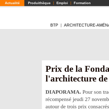
Aller
Actualité
Produithèque
Emploi
Formation
au
contenu
principal
BTP
ARCHITECTURE-AMÉN
Prix de la Fond
l'architecture de
DIAPORAMA.
Pour son tra
récompensé jeudi 27 novembre 
autour de trois prix consacrés