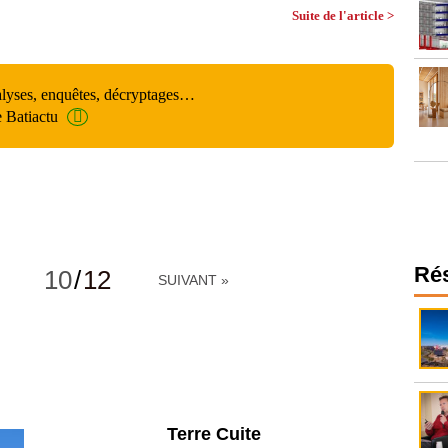
Suite de l'article >
alyses, enquêtes, décryptages…
e Batiactu
Ré
10
/
12
SUIVANT »
Parking et garages