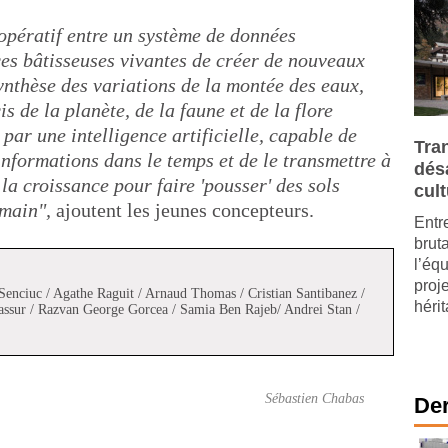
oopératif entre un système de données
es bâtisseuses vivantes de créer de nouveaux
ynthèse des variations de la montée des eaux,
s de la planète, de la faune et de la flore
 par une intelligence artificielle, capable de
Tra
informations dans le temps et de le transmettre à
dés
la croissance pour faire 'pousser' des sols
cult
umain",
ajoutent les jeunes concepteurs.
Entre
brut
l’éq
proj
nciuc / Agathe Raguit / Arnaud Thomas / Cristian Santibanez /
hérit
assur / Razvan George Gorcea / Samia Ben Rajeb/ Andrei Stan /
Sébastien Chabas
Der