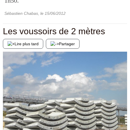
1h50.
Sébastien Chabas
, le
15/06/2012
Les voussoirs de 2 mètres
Lire plus tard
Partager