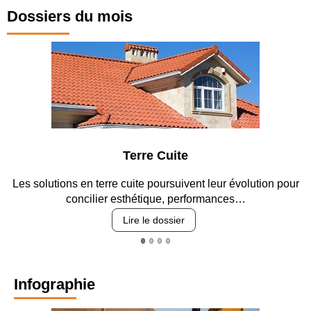
tunnelier
bimode ?
Dossiers du mois
En plein coeur
des Vosges du
Nord
Deux tubes
respectifs de 4
km
Les voussoirs
Terre Cuite
de 2 mètres
Les solutions en terre cuite poursuivent leur évolution pour
concilier esthétique, performances…
L'entrée du
tube nord
Lire le dossier
Le parement
des têtes
Infographie