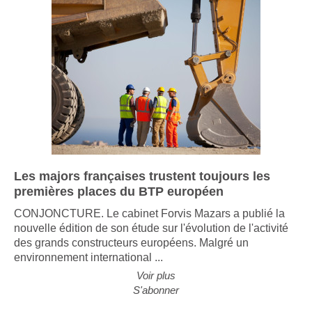
A l'intérieur du
tunnel
Un tunnelier
long de 100
mètres
A l'intérieur du
tunnelier
La cabine de
pilotage
Les majors françaises trustent toujours les
premières places du BTP européen
CONJONCTURE. Le cabinet Forvis Mazars a publié la
La ligne LGV
en travaux
nouvelle édition de son étude sur l'évolution de l'activité
des grands constructeurs européens. Malgré un
environnement international ...
Lien
Voir plus
S'abonner