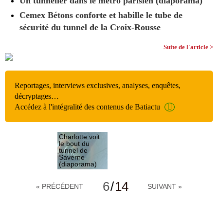
Un tunnelier dans le métro parisien (diaporama)
Cemex Bétons conforte et habille le tube de
sécurité du tunnel de la Croix-Rousse
Suite de l'article >
Reportages, interviews exclusives, analyses, enquêtes,
décryptages…
Accédez à l'intégralité des contenus de Batiactu
Charlotte voit
le bout du
tunnel de
Saverne
(diaporama)
Défis
géologiques
6
/
14
« PRÉCÉDENT
SUIVANT »
Pourquoi un