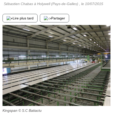
Sébastien Chabas à Holywell (Pays-de-Galles)
, le
10/07/2015
Lire plus tard
Partager
Kingspan
© S.C Batiactu