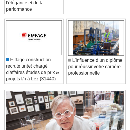
solaires: le top de
l'élégance et de la
performance
Video Player is loading.
Play Video
Play
Skip Backward
Skip Forward
Unmute
Eiffage construction
L'influence d’un diplôme
Current Time
0:00
recrute un(e) chargé
pour réussir votre carrière
/
d'affaires études de prix &
professionnelle
Duration
-:-
projets f/h à Lez (31440)
Loaded
:
0%
Stream Type
LIVE
Seek to live, currently behind live
LIVE
Remaining Time
-
0:00
1x
Playback Rate
Chapters