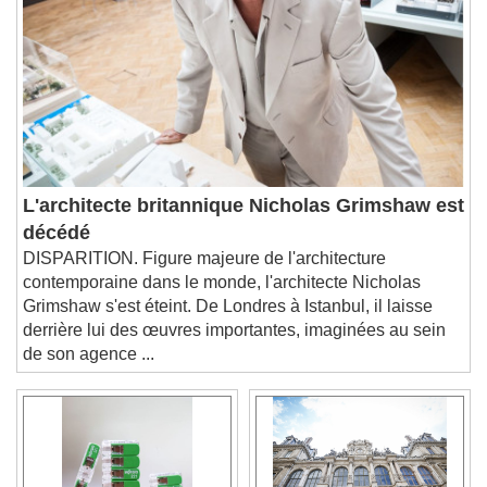
Chapters
Descriptions
descriptions off
, selected
Subtitles
subtitles settings
, opens subtitles
settings dialog
subtitles off
, selected
Audio Track
L'architecte britannique Nicholas Grimshaw est
décédé
Picture-in-Picture
Fullscreen
DISPARITION. Figure majeure de l'architecture
This is a modal window.
contemporaine dans le monde, l'architecte Nicholas
Beginning of dialog window. Escape will cancel
Grimshaw s'est éteint. De Londres à Istanbul, il laisse
and close the window.
derrière lui des œuvres importantes, imaginées au sein
Text
de son agence ...
Color
Opacity
Text Background