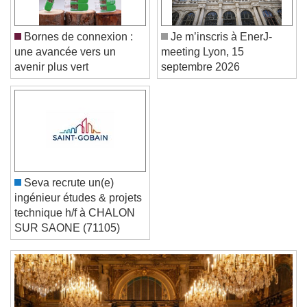
Color
Opacity
Caption Area Background
Bornes de connexion :
Je m’inscris à EnerJ-
Color
Opacity
une avancée vers un
meeting Lyon, 15
Font Size
avenir plus vert
septembre 2026
Text Edge Style
Font Family
Seva recrute un(e)
ingénieur études & projets
Reset
Done
technique h/f à CHALON
Close Modal Dialog
SUR SAONE (71105)
End of dialog window.