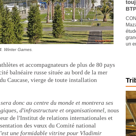
tou
BTP
CONJ
Maza
étude
gran
un e
4. Winter Games.
athlètes et accompagnateurs de plus de 80 pays
cité balnéaire russe située au bord de la mer
du Caucase, vierge de toute installation
Tri
sera donc au centre du monde et montrera ses
giques, d'infrastructure et organisationnel,
nous
eur de l'Institut de relations internationales et
présentation des vœux du Comité national
'est une formidable vitrine pour Vladimir