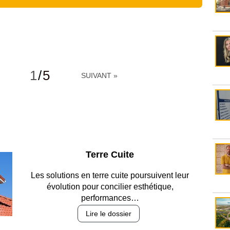
1
/
5
SUIVANT »
Parking et garages
Entre circulation, sécurisation des accès, durabilité
des revêtements et intégration…
Lire le dossier