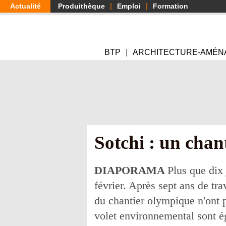
Aller
Actualité
Produithèque
Emploi
Formation
au
contenu
principal
BTP
ARCHITECTURE-AMÉN
Sotchi : un chant
DIAPORAMA
Plus que dix 
février. Après sept ans de tra
du chantier olympique n'ont pa
volet environnemental sont ég