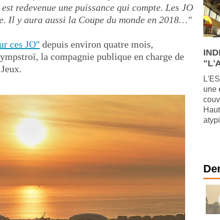
e est redevenue une puissance qui compte. Les JO
gie. Il y aura aussi la Coupe du monde en 2018…"
ur ces JO"
depuis environ quatre mois,
IND
lympstroï, la compagnie publique en charge de
"L'A
 Jeux.
L'ES
une 
couv
Haut
atypi
Der