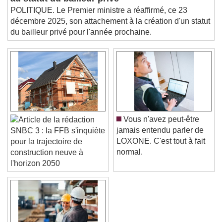
au statut du bailleur privé
This is a modal window.
POLITIQUE. Le Premier ministre a réaffirmé, ce 23
Beginning of dialog window. Escape will cancel
décembre 2025, son attachement à la création d'un statut
and close the window.
du bailleur privé pour l'année prochaine.
Text
Color
Opacity
Text Background
Color
Opacity
Caption Area Background
Vous n'avez peut-être
jamais entendu parler de
SNBC 3 : la FFB s'inquiète
Color
Opacity
LOXONE. C'est tout à fait
pour la trajectoire de
Font Size
normal.
construction neuve à
l'horizon 2050
Text Edge Style