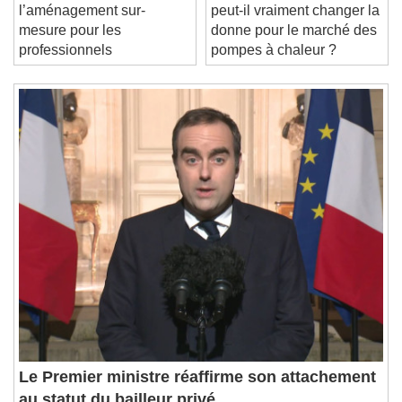
L’expert de
Leasing social PAC :
/
l’aménagement sur-
peut-il vraiment changer la
Duration
-:-
mesure pour les
donne pour le marché des
Loaded
:
0%
professionnels
pompes à chaleur ?
Stream Type
LIVE
Seek to live, currently behind live
LIVE
Remaining Time
-
0:00
1x
Playback Rate
Chapters
Chapters
Descriptions
descriptions off
, selected
Subtitles
subtitles settings
, opens subtitles
settings dialog
subtitles off
, selected
Audio Track
Le Premier ministre réaffirme son attachement
Picture-in-Picture
Fullscreen