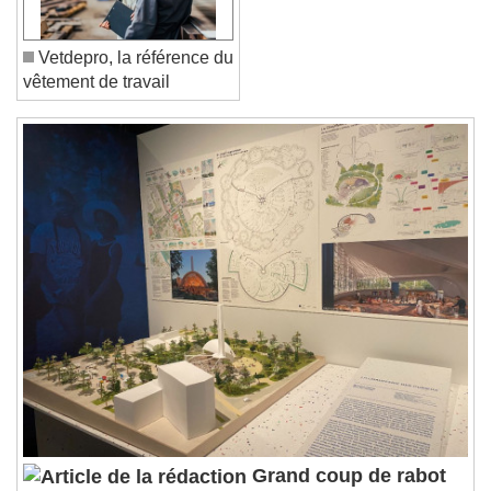
Font Family
Vetdepro, la référence du
Reset
Done
vêtement de travail
Close Modal Dialog
End of dialog window.