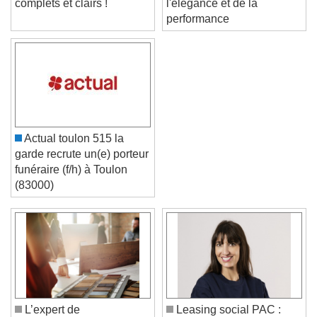
complets et clairs !
l'élégance et de la
performance
Actual toulon 515 la
garde recrute un(e) porteur
funéraire (f/h) à Toulon
(83000)
Video Player is loading.
Play Video
Play
Skip Backward
Skip Forward
Unmute
Current Time
0:00