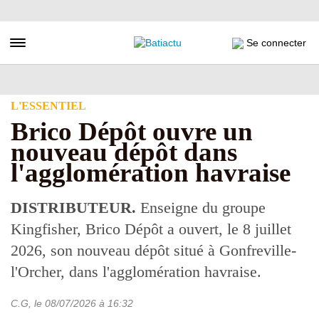
Aller
au
contenu
Toggle navigation
Se connecter
principal
L'ESSENTIEL
Brico Dépôt ouvre un
nouveau dépôt dans
l'agglomération havraise
DISTRIBUTEUR.
Enseigne du groupe
Kingfisher, Brico Dépôt a ouvert, le 8 juillet
2026, son nouveau dépôt situé à Gonfreville-
l'Orcher, dans l'agglomération havraise.
C.G
, le
08/07/2026
à 16:32