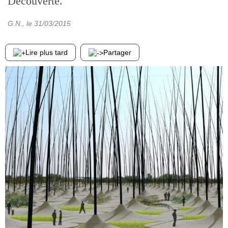
Découverte.
G.N.
, le
31/03/2015
Lire plus tard
Partager