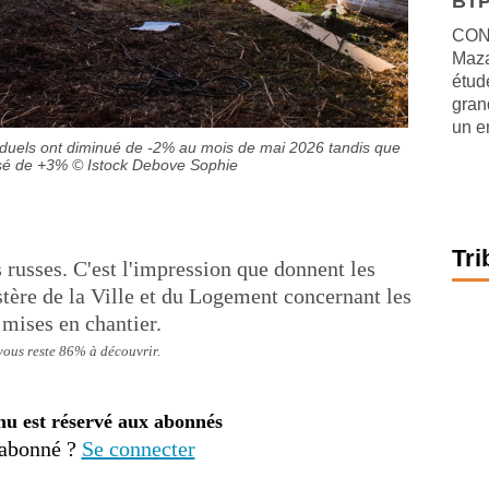
BTP
CONJ
Maza
étude
gran
un e
iduels ont diminué de -2% au mois de mai 2026 tandis que
ssé de +3%
© Istock Debove Sophie
Tri
russes. C'est l'impression que donnent les
stère de la Ville et du Logement concernant les
 mises en chantier.
 vous reste 86% à découvrir.
nu est réservé aux abonnés
 abonné ?
Se connecter