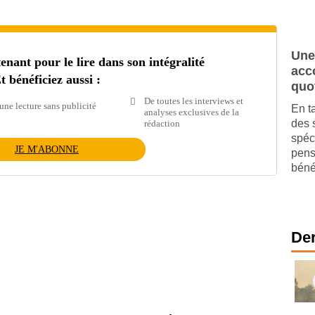
Une
ant pour le lire dans son intégralité
acc
t bénéficiez aussi :
quo
De toutes les interviews et
une lecture sans publicité
En t
analyses exclusives de la
des 
rédaction
spéc
JE M'ABONNE
pens
bénéf
Der