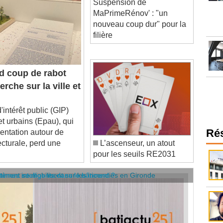
MaPrimeRénov' : "un
nouveau coup dur" pour la
filière
 coup de rabot
che sur la ville et
térêt public (GIP)
et urbains (Epau), qui
mentation autour de
Ré
tecturale, perd une
L’ascenseur, un atout
pour les seuils RE2031
âtiment se mobilisent sur les incendies en Gironde
stèmes intelligents dans le bâtiment ?