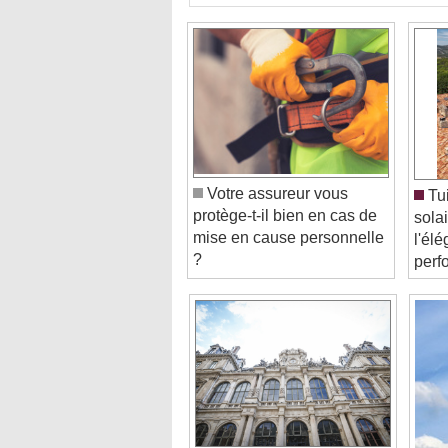
Votre assureur vous
Tui
protège-t-il bien en cas de
solai
mise en cause personnelle
l'él
?
perf
Je m’inscris à EnerJ-