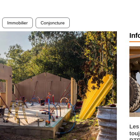
Immobilier
Conjoncture
Inf
Les
tou