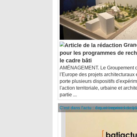
Grand
pour les programmes de recher
le cadre bâti
AMÉNAGEMENT. Le Groupement d'in
l'Europe des projets architecturaux 
porte plusieurs dispositifs d'expéri
l'action territoriale, urbaine et archi
partie ...
C'est dans l'actu : des entreprises de b
C'est dans l'actu : à quoi servent les sy