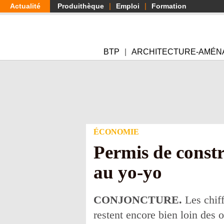
Aller
Actualité
Produithèque
Emploi
Formation
au
contenu
principal
BTP
ARCHITECTURE-AMÉN
ÉCONOMIE
Permis de constr
au yo-yo
CONJONCTURE.
Les chiff
restent encore bien loin des o