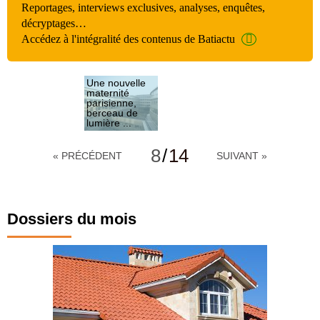
Reportages, interviews exclusives, analyses, enquêtes,
décryptages…
Accédez à l'intégralité des contenus de Batiactu
Une nouvelle
maternité
parisienne,
berceau de
lumière ...
Une
architecture
8
/
14
« PRÉCÉDENT
SUIVANT »
ouverte et
lumineuse
Une circulation
fluide
Dossiers du mois
Façades
légères
Vue intérieure