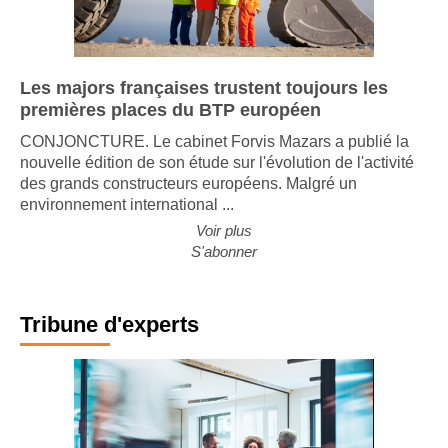
devant le
bâtiment
Un bâtiment de
32.292 m²
Les majors françaises trustent toujours les
premières places du BTP européen
CONJONCTURE. Le cabinet Forvis Mazars a publié la
Port-Royal,
propriété
nouvelle édition de son étude sur l'évolution de l'activité
historique
des grands constructeurs européens. Malgré un
environnement international ...
L'entrée
Voir plus
principale
S'abonner
Tribune d'experts