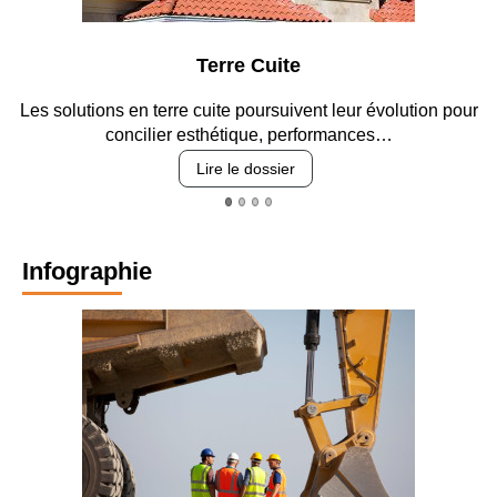
Couloir de
Terre Cuite
l'unité Mère-
Enfant
Les solutions en terre cuite poursuivent leur évolution pour
concilier esthétique, performances…
Salle de
naissance
Lire le dossier
Hall d'accueil
Infographie
Le paysage
extérieur
Les autres
façades
La verdure