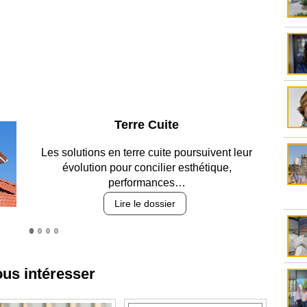
Parking et garages
Entre circulation, sécurisation des accès, durabilité
des revêtements et intégration…
Lire le dossier
ous intéresser