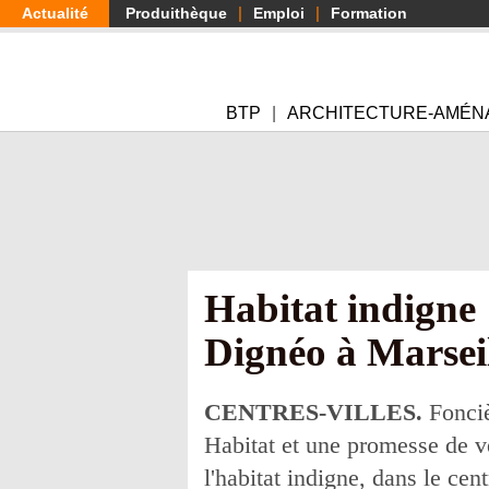
Aller
Actualité
Produithèque
Emploi
Formation
au
contenu
principal
BTP
ARCHITECTURE-AMÉN
Habitat indigne 
Dignéo à Marsei
CENTRES-VILLES.
Fonciè
Habitat et une promesse de v
l'habitat indigne, dans le cen