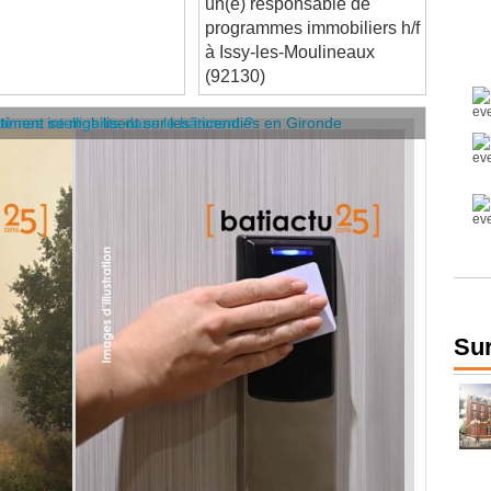
programmes immobiliers h/f
à Issy-les-Moulineaux
(92130)
âtiment se mobilisent sur les incendies en Gironde
stèmes intelligents dans le bâtiment ?
Sur