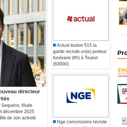
Actual toulon 515 la
garde recrute un(e) porteur
funéraire (f/h) à Toulon
Pr
(83000)
uveau directeur
ités
quens, filiale
ut décembre 2025
tête de son activité
Nge concessions recrute
un(e) responsable de