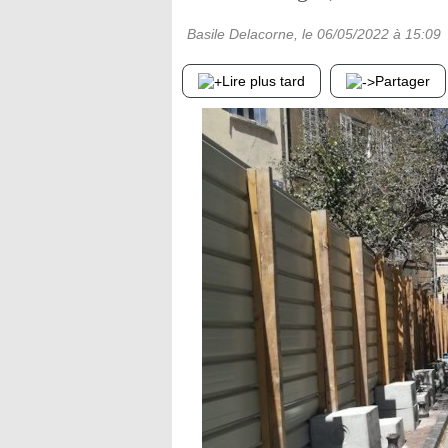
Basile Delacorne
, le
06/05/2022
à 15:09
Lire plus tard
Partager