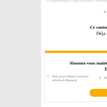
70 logements insalubres identi
Il
Ce conte
Déja
Abonnez-vous mainten
E
D'un accès illimité à tous les
D'
articles de Batiactu