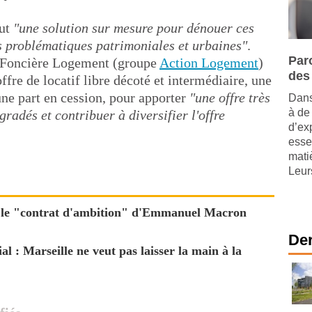
eut
"une solution sur mesure pour dénouer ces
les problématiques patrimoniales et urbaines"
.
Paro
r, Foncière Logement (groupe
Action Logement
)
des
ffre de locatif libre décoté et intermédiaire, une
une part en cession, pour apporter
"une offre très
Dans
à de
gradés et contribuer à diversifier l'offre
d’ex
esse
mati
Leurs
.. le "contrat d'ambition" d'Emmanuel Macron
Der
l : Marseille ne veut pas laisser la main à la