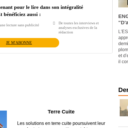
ant pour le lire dans son intégralité
t bénéficiez aussi :
ENG
"D'a
De toutes les interviews et
une lecture sans publicité
analyses exclusives de la
L'ES
rédaction
appr
JE M'ABONNE
demi
plom
et d
il co
Der
Parking et garages
Entre circulation, sécurisation des accès, durabilité