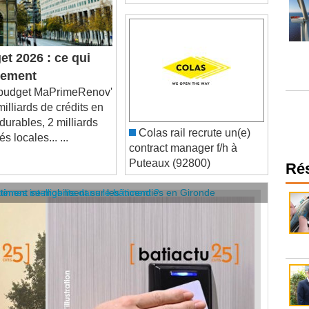
t 2026 : ce qui
ogement
 budget MaPrimeRenov'
milliards de crédits en
 durables, 2 milliards
Colas rail recrute un(e)
s locales... ...
contract manager f/h à
Puteaux (92800)
Ré
âtiment se mobilisent sur les incendies en Gironde
stèmes intelligents dans le bâtiment ?