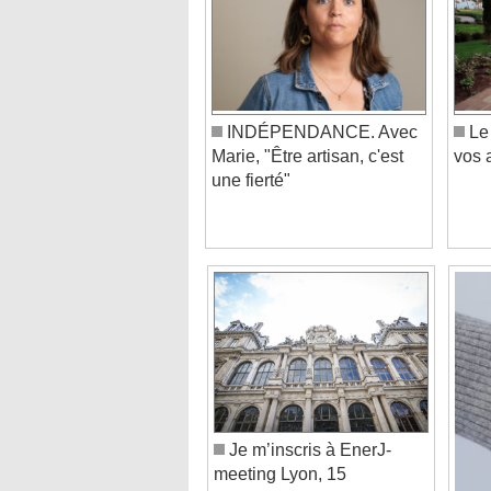
INDÉPENDANCE. Avec
Le 
Marie, "Être artisan, c'est
vos
une fierté"
Je m’inscris à EnerJ-
meeting Lyon, 15
septembre 2026