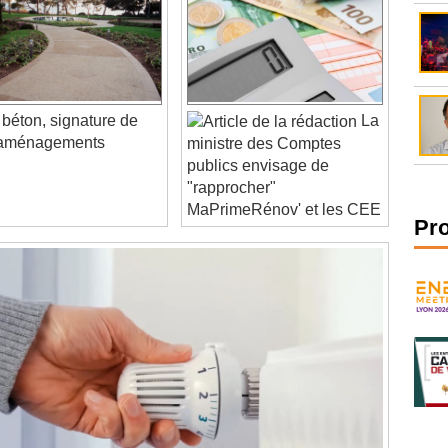
béton, signature de
La
 aménagements
ministre des Comptes
publics envisage de
"rapprocher"
MaPrimeRénov' et les CEE
Pr