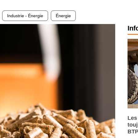
Industrie - Énergie
Énergie
Inf
Les
tou
BTP