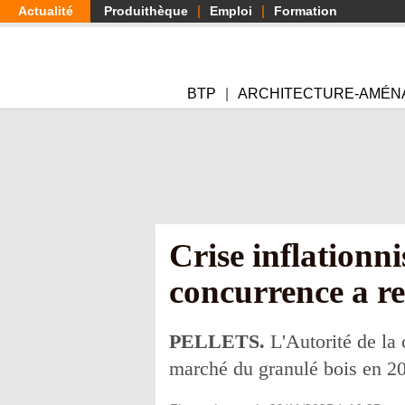
Aller
Actualité
Produithèque
Emploi
Formation
au
contenu
principal
BTP
ARCHITECTURE-AMÉN
Crise inflationni
concurrence a r
PELLETS.
L'Autorité de la 
marché du granulé bois en 2