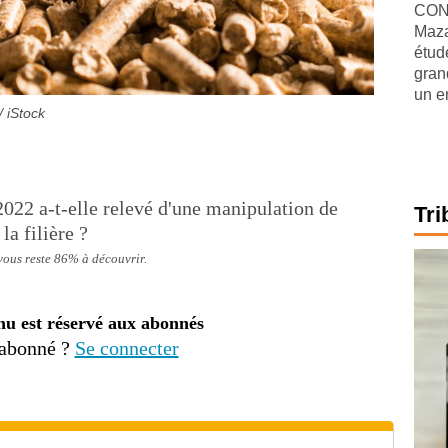
CONJ
Maza
étude
gran
un e
/ iStock
2022 a-t-elle relevé d'une manipulation de
Tri
la filière ?
 vous reste 86% à découvrir.
nu est réservé aux abonnés
 abonné ?
Se connecter