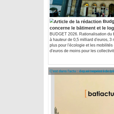
Budge
concerne le bâtiment et le l
BUDGET 2026. Rationalisation du
à hauteur de 0,5 milliard d'euros, 3 
plus pour l'écologie et les mobilités
d'euros de moins pour les collectivité
C'est dans l'actu : des entreprises de b
C'est dans l'actu : à quoi servent les sy