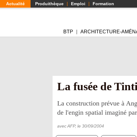
Aller
Actualité
Produithèque
Emploi
Formation
au
contenu
principal
BTP
ARCHITECTURE-AMÉN
La fusée de Tinti
La construction prévue à Ang
de l'engin spatial imaginé pa
avec AFP
, le
30/09/2004