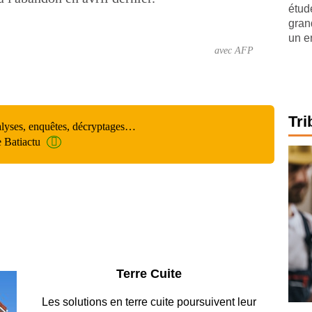
étude
gran
un e
avec AFP
Tri
alyses, enquêtes, décryptages…
e Batiactu
Parking et garages
Entre circulation, sécurisation des accès, durabilité