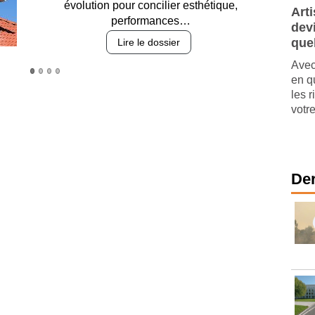
des revêtements et intégration…
Art
dev
Lire le dossier
que
Avec
en q
les r
votre
Der