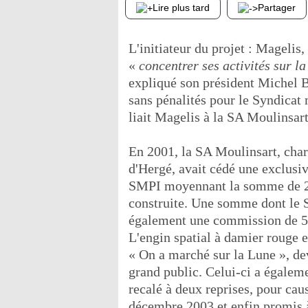
Lire plus tard
Partager
L'initiateur du projet : Mageli
«
concentrer ses activités sur l
expliqué son président Michel Bo
sans pénalités pour le Syndicat
liait Magelis à la SA Moulinsart
En 2001, la SA Moulinsart, charg
d'Hergé, avait cédé une exclusi
SMPI moyennant la somme de 247
construite. Une somme dont le S
également une commission de 5 % 
L'engin spatial à damier rouge e
« On a marché sur la Lune », dev
grand public. Celui-ci a égaleme
recalé à deux reprises, pour cau
décembre 2003 et enfin promis à