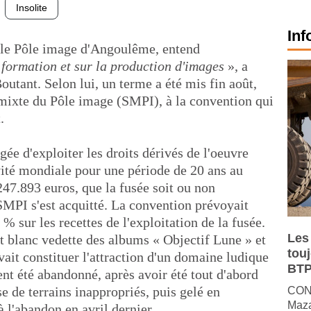
Insolite
Inf
s, le Pôle image d'Angoulême, entend
a formation et sur la production d'images
», a
utant. Selon lui, un terme a été mis fin août,
 mixte du Pôle image (SMPI), à la convention qui
.
ée d'exploiter les droits dérivés de l'oeuvre
vité mondiale pour une période de 20 ans au
.893 euros, que la fusée soit ou non
MPI s'est acquitté. La convention prévoyait
sur les recettes de l'exploitation de la fusée.
Les
t blanc vedette des albums « Objectif Lune » et
tou
ait constituer l'attraction d'un domaine ludique
BTP
nt été abandonné, après avoir été tout d'abord
se de terrains inappropriés, puis gelé en
CONJ
Maza
 l'abandon en avril dernier.