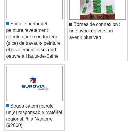
Color
Opacity
Caption Area Background
Societe bretonnet
Bornes de connexion :
peinture revetement
une avancée vers un
Color
Opacity
recrute un(e) conducteur
avenir plus vert
Font Size
(trice) de travaux- peinture
et revetement et second
oeuvre à Hauts-de-Seine
Text Edge Style
Font Family
Reset
Done
Sogea satom recrute
Close Modal Dialog
un(e) responsable matériel
End of dialog window.
régional f/h à Nanterre
(92000)