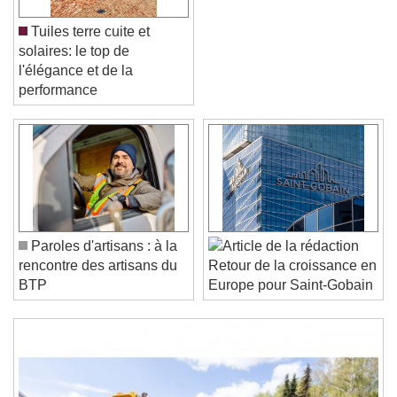
Tuiles terre cuite et
solaires: le top de
l'élégance et de la
performance
Video Player is loading.
Play Video
Play
Skip Backward
Skip Forward
Unmute
Current Time
0:00
Paroles d'artisans : à la
/
rencontre des artisans du
Retour de la croissance en
Duration
-:-
BTP
Europe pour Saint-Gobain
Loaded
:
0%
Stream Type
LIVE
Seek to live, currently behind live
LIVE
Remaining Time
-
0:00
1x
Playback Rate