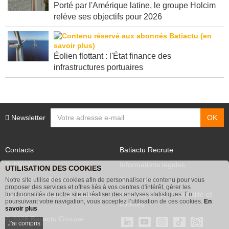
Porté par l'Amérique latine, le groupe Holcim
relève ses objectifs pour 2026
Éolien flottant : l'État finance des
infrastructures portuaires
Newsletter
Contacts
Batiactu Recrute
Publicité
Informations légales
UTILISATION DES COOKIES
Abonnement Batiactu
Site annonceurs
Notre site utilise des cookies afin de personnaliser le contenu pour vous
proposer des services et offres liés à vos centres d'intérêt, gérer les
Voir les contenus+ de Batiactu
Politique de confidentialité et
fonctionnalités de notre site et réaliser des analyses statistiques. En
poursuivant votre navigation, vous acceptez l’utilisation de ces cookies.
En
cookies
savoir plus
© 2026 Batiactu Groupe
J'ai compris