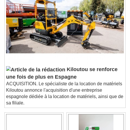
Chapters
Chapters
Descriptions
descriptions off
, selected
Subtitles
subtitles settings
, opens subtitles
settings dialog
subtitles off
, selected
Audio Track
Kiloutou se renforce
une fois de plus en Espagne
Picture-in-Picture
Fullscreen
This is a modal window.
ACQUISITION. Le spécialiste de la location de matériels
Kiloutou annonce l'acquisition d'une entreprise
Beginning of dialog window. Escape will cancel
espagnole dédiée à la location de matériels, ainsi que de
and close the window.
sa filiale.
Text
Color
Opacity
Text Background