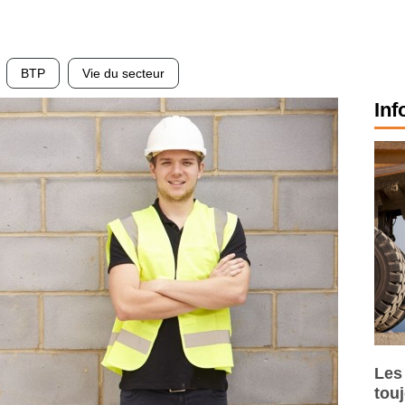
BTP
Vie du secteur
Inf
Les
tou