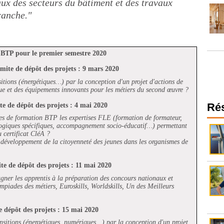
aux des secteurs du bâtiment et des travaux
ranche."
-BTP pour le premier semestre 2020
imite de dépôt des projets : 9 mars 2020
itions (énergétiques…) par la conception d'un projet d'actions de
ue et des équipements innovants pour les métiers du second œuvre ?
Ré
ite de dépôt des projets : 4 mai 2020
es de formation BTP les expertises FLE (formation de formateur,
gogiques spécifiques, accompagnement socio-éducatif…) permettant
u certificat CléA ?
e développement de la citoyenneté des jeunes dans les organismes de
ite de dépôt des projets : 11 mai 2020
ner les apprentis à la préparation des concours nationaux et
mpiades des métiers, Euroskills, Worldskills, Un des Meilleurs
de dépôt des projets : 15 mai 2020
nsitions (énergétiques, numériques…) par la conception d'un projet