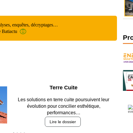
alyses, enquêtes, décryptages…
e Batiactu
Pr
Parking et garages
Entre circulation, sécurisation des accès, durabilité
des revêtements et intégration…
Lire le dossier