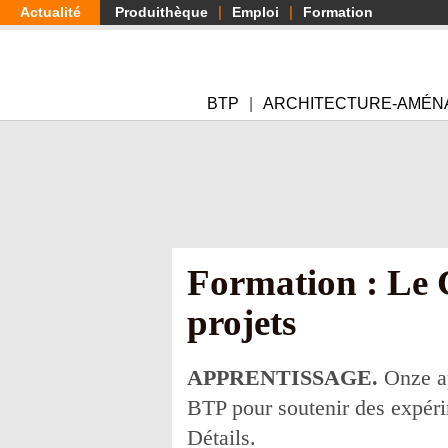
Aller
Actualité
Produithèque
Emploi
Formation
au
contenu
principal
BTP
ARCHITECTURE-AMÉN
Formation : Le
projets
APPRENTISSAGE.
Onze ap
BTP pour soutenir des expéri
Détails.