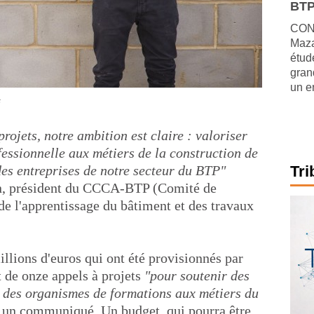
BTP
CONJ
Maza
étude
gran
un e
s
ojets, notre ambition est claire : valoriser
fessionnelle aux métiers de la construction de
des entreprises de notre secteur du BTP"
Tri
n, président du CCCA-BTP (Comité de
de l'apprentissage du bâtiment et des travaux
llions d'euros qui ont été provisionnés par
 de onze appels à projets
"pour soutenir des
 des organismes de formations aux métiers du
 un communiqué. Un budget, qui pourra être