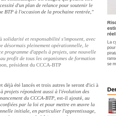
cessité d'un plan de relance pour soutenir le
e BTP à l'occasion de la prochaine rentrée,"
Ris
est
réel
ù solidarité et responsabilité s'imposent, avec
La c
ge désormais pleinement opérationnelle, le
pour 
e programme d'appels à projets, une nouvelle
pira
 au profit de tous les organismes de formation
rans
se mu
pon, président du CCCA-BTP
t déjà été lancés et trois autres le seront d'ici à
Der
à projets répondent aussi à l'évolution des
e financement du CCCA-BTP
, est-il ajouté, a
u
 confiées par la loi et pour mettre en œuvre la
nelle initiale, en particulier l'apprentissage,