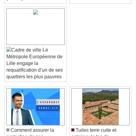
(37170)
La
Métropole Européenne de
Lille engage la
requalification d’un de ses
quartiers les plus pauvres
Video Player is loading.
Play Video
Play
Skip Backward
Skip Forward
Unmute
Current Time
0:00
/
Duration
-:-
Comment assurer la
Tuiles terre cuite et
Loaded
:
0%