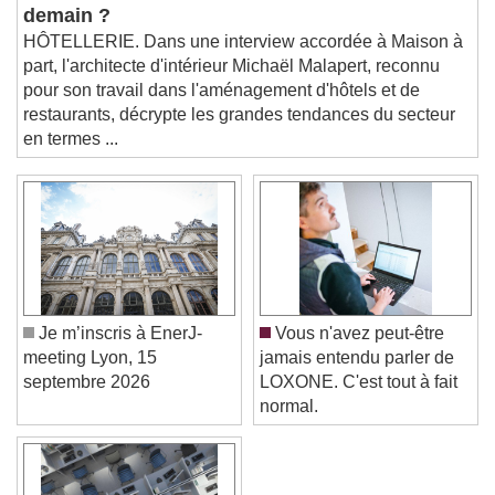
tendances pour l'aménagement hôtelier de
and close the window.
demain ?
Text
HÔTELLERIE. Dans une interview accordée à Maison à
part, l'architecte d'intérieur Michaël Malapert, reconnu
Color
Opacity
pour son travail dans l'aménagement d'hôtels et de
Text Background
restaurants, décrypte les grandes tendances du secteur
en termes ...
Color
Opacity
Caption Area Background
Color
Opacity
Font Size
Je m’inscris à EnerJ-
Vous n'avez peut-être
Text Edge Style
meeting Lyon, 15
jamais entendu parler de
septembre 2026
LOXONE. C'est tout à fait
normal.
Font Family