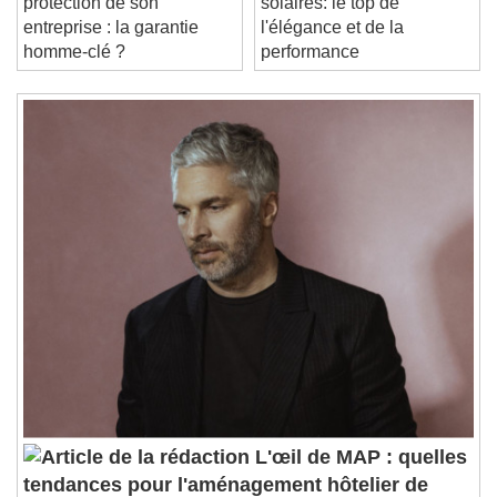
protection de son
solaires: le top de
Stream Type
LIVE
entreprise : la garantie
l'élégance et de la
Seek to live, currently behind live
LIVE
homme-clé ?
performance
Remaining Time
-
0:00
1x
Playback Rate
Chapters
Chapters
Descriptions
descriptions off
, selected
Subtitles
subtitles settings
, opens subtitles
settings dialog
subtitles off
, selected
Audio Track
Picture-in-Picture
Fullscreen
This is a modal window.
L'œil de MAP : quelles
Beginning of dialog window. Escape will cancel