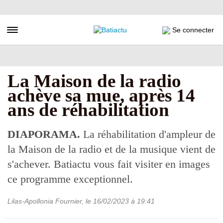
Aller
au
contenu
Toggle navigation
Se connecter
principal
La Maison de la radio
achève sa mue, après 14
ans de réhabilitation
DIAPORAMA.
La réhabilitation d'ampleur de
la Maison de la radio et de la musique vient de
s'achever. Batiactu vous fait visiter en images
ce programme exceptionnel.
Lilas-Apollonia Fournier
, le
16/02/2023
à 19:41