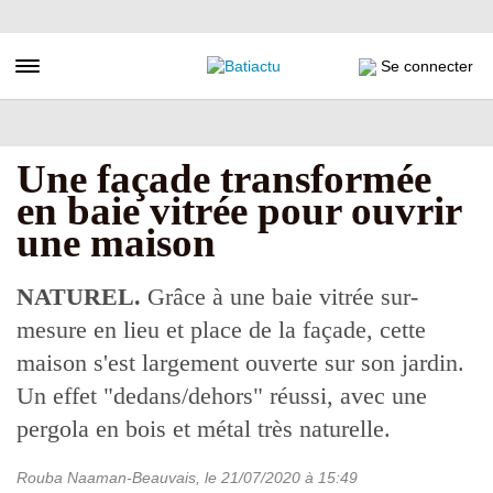
Aller
au
contenu
Toggle navigation
Se connecter
principal
Une façade transformée
en baie vitrée pour ouvrir
une maison
NATUREL.
Grâce à une baie vitrée sur-
mesure en lieu et place de la façade, cette
maison s'est largement ouverte sur son jardin.
Un effet "dedans/dehors" réussi, avec une
pergola en bois et métal très naturelle.
Rouba Naaman-Beauvais
, le
21/07/2020
à 15:49