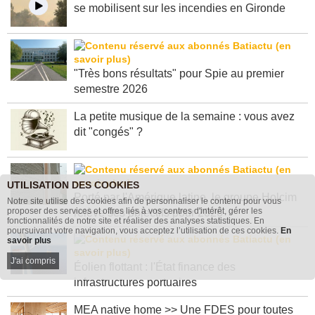
se mobilisent sur les incendies en Gironde
"Très bons résultats" pour Spie au premier
semestre 2026
La petite musique de la semaine : vous avez
dit "congés" ?
UTILISATION DES COOKIES
Porté par l'Amérique latine, le groupe Holcim
Notre site utilise des cookies afin de personnaliser le contenu pour vous
proposer des services et offres liés à vos centres d'intérêt, gérer les
relève ses objectifs pour 2026
fonctionnalités de notre site et réaliser des analyses statistiques. En
poursuivant votre navigation, vous acceptez l’utilisation de ces cookies.
En
savoir plus
J'ai compris
Éolien flottant : l'État finance des
infrastructures portuaires
MEA native home >> Une FDES pour toutes