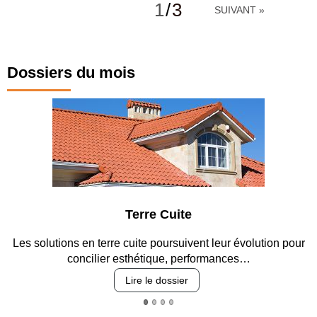
renégociations
1
/
3
SUIVANT »
Rencontres
internationales
des PPP
Dossiers du mois
Terre Cuite
Parkin
cuite poursuivent leur évolution pour
Entre circulation, sécuri
sthétique, performances…
revêtement
Lire le dossier
Lire