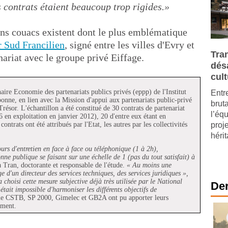
 contrats étaient beaucoup trop rigides.»
ns couacs existent dont le plus emblématique
r Sud Francilien
, signé entre les villes d'Evry et
Tra
ariat avec le groupe privé Eiffage.
dés
cult
aire Economie des partenariats publics privés (eppp) de l'Institut
Entre
bonne, en lien avec la Mission d'appui aux partenariats public-privé
brut
résor. L'échantillon a été constitué de 30 contrats de partenariat
l’éq
6 en exploitation en janvier 2012), 20 d'entre eux étant en
ontrats ont été attribués par l'Etat, les autres par les collectivités
proj
hérit
ours d'entretien en face à face ou téléphonique (1 à 2h),
nne publique se faisant sur une échelle de 1 (pas du tout satisfait) à
Tran, doctorante et responsable de l'étude.
« Au moins une
 d'un directeur des services techniques, des services juridiques »,
 choisi cette mesure subjective déjà très utilisée par le National
Der
était impossible d'harmoniser les différents objectifs de
le CSTB, SP 2000, Gimelec et GB2A ont pu apporter leurs
timent.