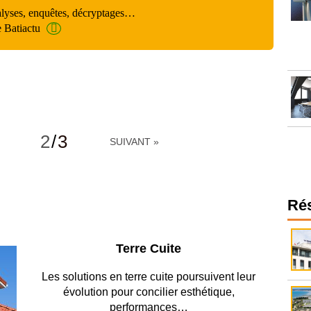
alyses, enquêtes, décryptages…
e Batiactu
2
/
3
SUIVANT »
Ré
Parking et garages
Entre circulation, sécurisation des accès, durabilité
des revêtements et intégration…