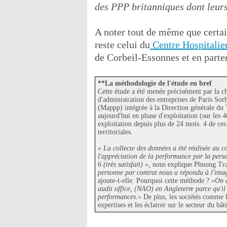
des PPP britanniques dont leurs
A noter tout de même que certai
reste celui du
Centre Hospitalie
de Corbeil-Essonnes et en parten
**La méthodologie de l'étude en bref
Cette étude a été menée précisément par la ch
d'administration des entreprises de Paris Sor
(Mappp) intégrée à la Direction générale du T
aujourd'hui en phase d'exploitation (sur les 4
exploitation depuis plus de 24 mois. 4 de ces c
territoriales.
« La collecte des données a été réalisée au c
l'appréciation de la performance par la perso
6 (très satisfait) »,
nous explique Phuong Tra 
personne par contrat nous a répondu à l'image
ajoute-t-elle. Pourquoi cette méthode ?
«On a
audit office, (NAO) en Angleterre parce qu'il 
performances.»
De plus, les sociétés comme 
expertises et les éclairer sur le secteur du bâ