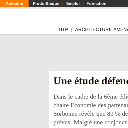
Aller
Actualité
Produithèque
Emploi
Formation
au
contenu
principal
BTP
ARCHITECTURE-AMÉN
Une étude défen
Dans le cadre de la 6ème édit
chaire Economie des partenari
Sorbonne révèle que 80 % des 
prévus. Malgré une conjoncture