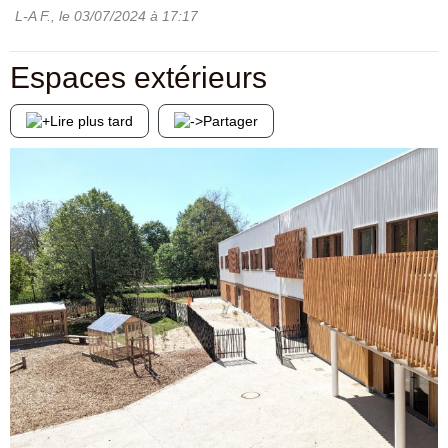
L-A F.
, le
03/07/2024
à 17:17
Espaces extérieurs
Lire plus tard
Partager