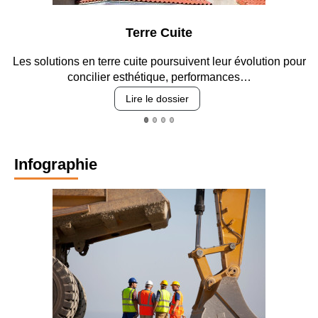
Terre Cuite
Parkin
cuite poursuivent leur évolution pour
Entre circulation, sécuri
sthétique, performances…
revêtement
Lire le dossier
Lire
Infographie