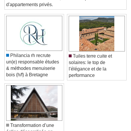
d'une résidence étudiante, d'un hôtel quatre étoiles et
Color
Opacity
d'appartements privés.
Text Background
Color
Opacity
Caption Area Background
Color
Opacity
Font Size
Philancia rh recrute
Tuiles terre cuite et
un(e) responsable études
solaires: le top de
& méthodes menuiserie
l'élégance et de la
Text Edge Style
bois (h/f) à Bretagne
performance
Font Family
Reset
Done
Close Modal Dialog
Transformation d’une
End of dialog window.