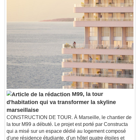
1x
Playback Rate
Chapters
Chapters
Descriptions
descriptions off
, selected
Subtitles
subtitles settings
, opens subtitles
settings dialog
subtitles off
, selected
Audio Track
M99, la tour
Picture-in-Picture
Fullscreen
d'habitation qui va transformer la skyline
This is a modal window.
marseillaise
Beginning of dialog window. Escape will cancel
and close the window.
CONSTRUCTION DE TOUR. À Marseille, le chantier de
la tour M99 a débuté. Le projet est porté par Constructa
Text
qui a misé sur un espace dédié au logement composé