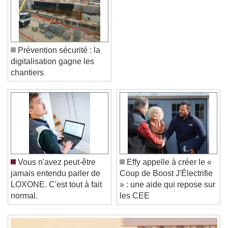
Prévention sécurité : la
digitalisation gagne les
chantiers
Video Player is loading.
Play Video
Play
Skip Backward
Skip Forward
Unmute
Current Time
0:00
Vous n'avez peut-être
Effy appelle à créer le «
/
jamais entendu parler de
Coup de Boost J'Électrifie
Duration
-:-
LOXONE. C'est tout à fait
» : une aide qui repose sur
Loaded
:
0%
Stream Type
LIVE
normal.
les CEE
Seek to live, currently behind live
LIVE
Remaining Time
-
0:00