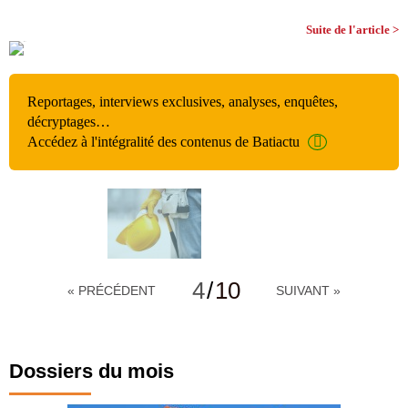
Suite de l'article >
Reportages, interviews exclusives, analyses, enquêtes,
décryptages…
Accédez à l'intégralité des contenus de Batiactu
4
/
10
« PRÉCÉDENT
SUIVANT »
Dossiers du mois