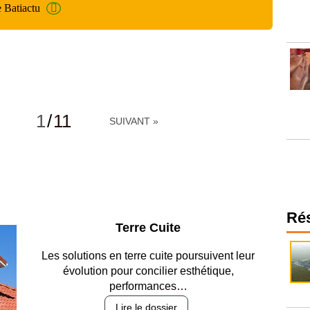
e Batiactu
1
/
11
SUIVANT »
Ré
Parking et garages
Entre circulation, sécurisation des accès, durabilité
des revêtements et intégration…
Lire le dossier