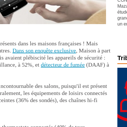
CONJ
Maza
étude
gran
un e
présents dans les maisons françaises ! Mais
utres.
Dans son enquête exclusive
, Maison à part
s avaient plébiscité les appareils de sécurité :
Tri
illance, à 52%, et
détecteur de fumée
(DAAF) à
incontournable des salons, puisqu'il est présent
ralement, les équipements de loisirs connectés
ceintes (36% des sondés), des chaînes hi-fi