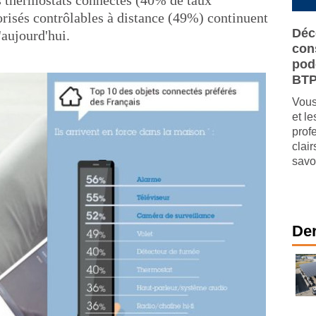
es thermostats connectés (40% de taux
orisés contrôlables à distance (49%) continuent
Déc
'aujourd'hui.
cons
pod
BT
Vous
et l
prof
clai
savo
Der