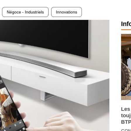
Négoce - Industriels
Innovations
Inf
Les
tou
BTP