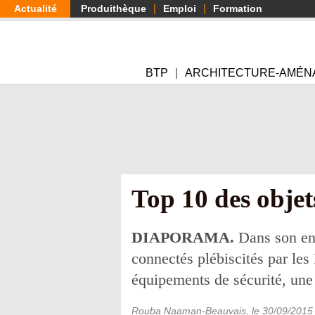
Aller
Actualité
Produithèque
Emploi
Formation
au
contenu
principal
BTP
ARCHITECTURE-AMÉN
Top 10 des objet
DIAPORAMA.
Dans son enq
connectés plébiscités par les
équipements de sécurité, une
Rouba Naaman-Beauvais
, le
30/09/2015