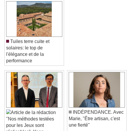
Tuiles terre cuite et
solaires: le top de
l'élégance et de la
performance
Video Player is loading.
Play Video
Play
Skip Backward
Skip Forward
Unmute
Current Time
0:00
INDÉPENDANCE. Avec
/
Marie, "Être artisan, c'est
"Nos méthodes testées
Duration
-:-
une fierté"
pour les Jeux sont
Loaded
:
0%