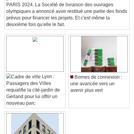
publics
and close the window.
PARIS 2024. La Société de livraison des ouvrages
Text
olympiques a annoncé avoir restitué une partie des fonds
prévus pour financer les projets. Et c'est même la
Color
Opacity
deuxième fois qu'elle le fait.
Text Background
Color
Opacity
Caption Area Background
Color
Opacity
Font Size
Lyon :
Bornes de connexion :
Passagers des Villes
une avancée vers un
requalifie la cité-jardin de
avenir plus vert
Text Edge Style
Gerland pour lui offrir un
nouveau parc
Font Family