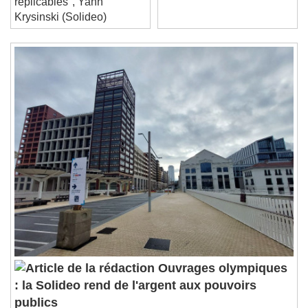
Stream Type
LIVE
réplicables", Yann
Seek to live, currently behind live
LIVE
Krysinski (Solideo)
Remaining Time
-
0:00
1x
Playback Rate
Chapters
Chapters
Descriptions
descriptions off
, selected
Subtitles
subtitles settings
, opens subtitles
settings dialog
subtitles off
, selected
Audio Track
Picture-in-Picture
Fullscreen
Ouvrages olympiques
This is a modal window.
: la Solideo rend de l'argent aux pouvoirs
Beginning of dialog window. Escape will cancel