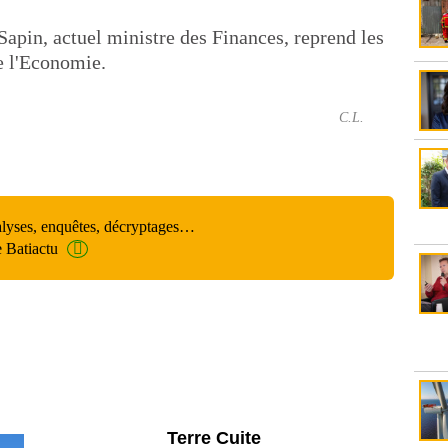
apin, actuel ministre des Finances, reprend les
e l'Economie.
C.L.
alyses, enquêtes, décryptages…
e Batiactu
Parking et garages