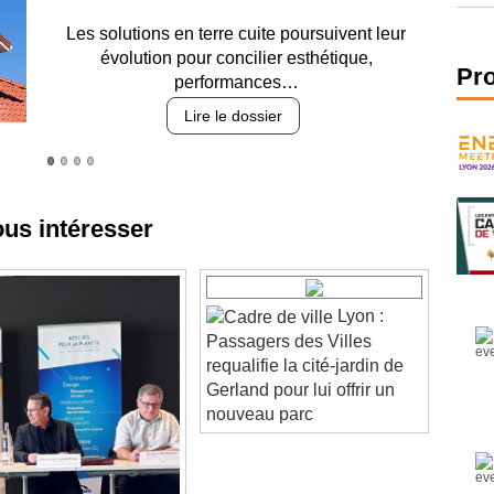
Entre circulation, sécurisation des accès, durabilité
des revêtements et intégration…
Pr
Lire le dossier
ous intéresser
Lyon :
Passagers des Villes
requalifie la cité-jardin de
Gerland pour lui offrir un
nouveau parc