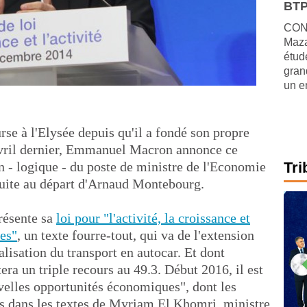
BTP
CONJ
Maza
étude
gran
un e
se à l'Elysée depuis qu'il a fondé son propre
ril dernier, Emmanuel Macron annonce ce
 - logique - du poste de ministre de l'Economie
Tri
suite au départ d'Arnaud Montebourg.
présente sa
loi pour "l'activité, la croissance et
es"
, un texte fourre-tout, qui va de l'extension
alisation du transport en autocar. Et dont
era un triple recours au 49.3. Début 2016, il est
uvelles opportunités économiques", dont les
s dans les textes de Myriam El Khomri, ministre