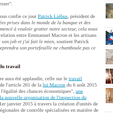
esser".
nous confie ce jour
Patrick Liébus
, président de
dées prises dans le monde de la banque et des
mencé à vouloir gratter notre secteur, cela nous
a relation entre Emmanuel Macron et les artisans
 son job et j'ai fait le mien
, soutient Patrick
reprendra son portefeuille ne chamboule pas ce
du travail
e aura été applaudie, celle sur le
travail
de l'article 261 de la
loi Macron
du 6 août 2015
et l'égalité des chances économiques",
une
la nouvelle organisation de l'inspection du
1er janvier 2015 à travers la création d'unités de
régionales de contrôle spécialisées en matière de