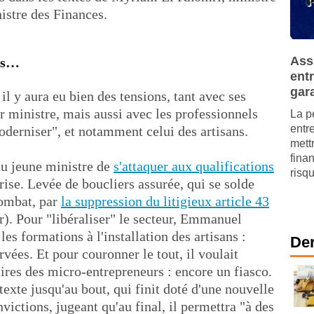
nistre des Finances.
Ass
ous…
entr
gar
l y aura eu bien des tensions, tant avec ses
r ministre, mais aussi avec les professionnels
La p
entr
oderniser", et notamment celui des artisans.
mettr
finan
du jeune ministre de
s'attaquer aux qualifications
risqu
rise. Levée de boucliers assurée, qui se solde
combat, par
la suppression du litigieux article 43
lr). Pour "libéraliser" le secteur, Emmanuel
es formations à l'installation des artisans :
Der
rvées. Et pour couronner le tout, il voulait
faires des micro-entrepreneurs : encore un fiasco.
texte jusqu'au bout, qui finit doté d'une nouvelle
victions, jugeant qu'au final, il permettra "à des