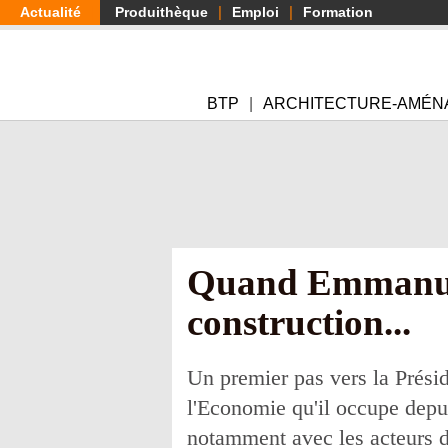
Aller
Actualité
Produithèque
Emploi
Formation
au
contenu
principal
BTP
ARCHITECTURE-AMÉN
Quand Emmanuel 
construction...
Un premier pas vers la Prési
l'Economie qu'il occupe depu
notamment avec les acteurs d