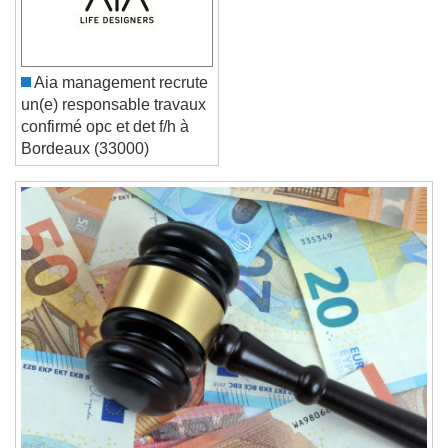
Font Family
Reset
Done
Aia management recrute
Close Modal Dialog
un(e) responsable travaux
End of dialog window.
confirmé opc et det f/h à
Bordeaux (33000)