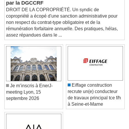
copropriété : une pratique illégale sanctionnée
Picture-in-Picture
Fullscreen
This is a modal window.
par la DGCCRF
DROIT DE LA COPROPRIÉTÉ. Un syndic de
Beginning of dialog window. Escape will cancel
and close the window.
copropriété a écopé d'une sanction administrative pour
non respect du contrat-type obligatoire et de la
Text
rémunération forfaitaire annuelle. Des pratiques, hélas,
assez répandues dans le ...
Color
Opacity
Text Background
Color
Opacity
Caption Area Background
Color
Opacity
Eiffage construction
Je m’inscris à EnerJ-
Font Size
recrute un(e) conducteur
meeting Lyon, 15
de travaux principal tce f/h
septembre 2026
à Seine-et-Marne
Text Edge Style