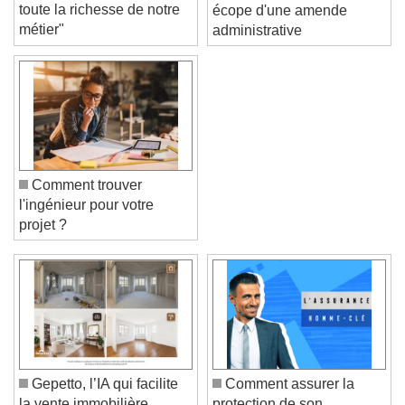
Laurent, "La diversité fait
Une société immobilière
toute la richesse de notre
écope d'une amende
métier"
administrative
Comment trouver
l'ingénieur pour votre
projet ?
Video Player is loading.
Play Video
Play
Skip Backward
Skip Forward
Unmute
Gepetto, l’IA qui facilite
Comment assurer la