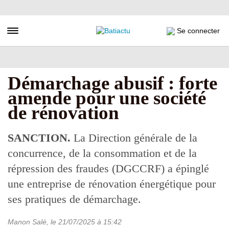
Aller
au
contenu
Toggle navigation
Se connecter
principal
Démarchage abusif : forte
amende pour une société
de rénovation
SANCTION.
La Direction générale de la
concurrence, de la consommation et de la
répression des fraudes (DGCCRF) a épinglé
une entreprise de rénovation énergétique pour
ses pratiques de démarchage.
Manon Salé
, le
21/07/2025
à 15:42