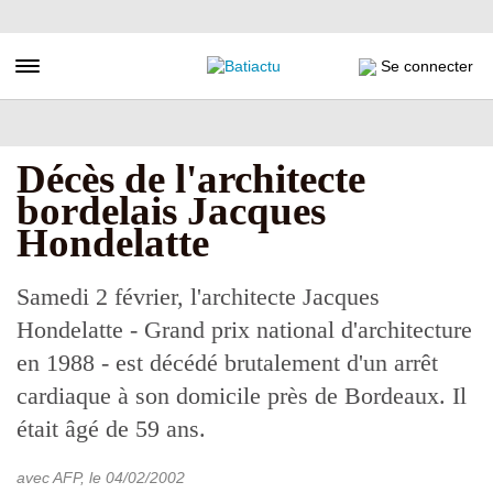
Aller
au
contenu
Toggle navigation
Se connecter
principal
Décès de l'architecte
bordelais Jacques
Hondelatte
Samedi 2 février, l'architecte Jacques
Hondelatte - Grand prix national d'architecture
en 1988 - est décédé brutalement d'un arrêt
cardiaque à son domicile près de Bordeaux. Il
était âgé de 59 ans.
avec AFP
, le
04/02/2002