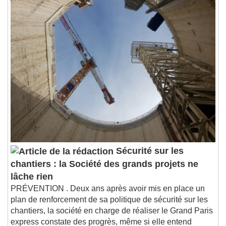
Seek to live, currently behind live
LIVE
Remaining Time
-
0:00
1x
Playback Rate
Chapters
Chapters
Descriptions
descriptions off
, selected
Subtitles
subtitles settings
, opens subtitles
settings dialog
subtitles off
, selected
Sécurité sur les
Audio Track
chantiers : la Société des grands projets ne
lâche rien
Picture-in-Picture
Fullscreen
This is a modal window.
PRÉVENTION . Deux ans après avoir mis en place un
plan de renforcement de sa politique de sécurité sur les
Beginning of dialog window. Escape will cancel
chantiers, la société en charge de réaliser le Grand Paris
and close the window.