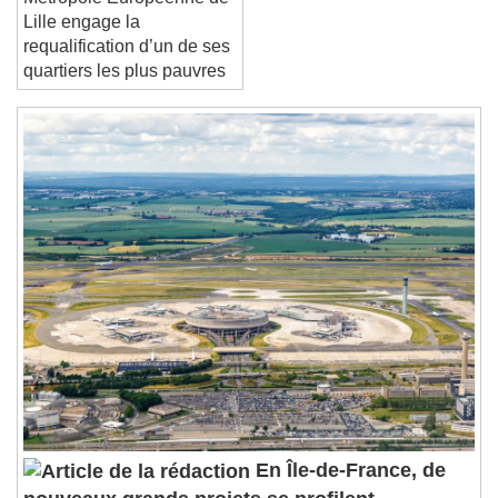
Métropole Européenne de
Close Modal Dialog
Lille engage la
End of dialog window.
requalification d’un de ses
quartiers les plus pauvres
En Île-de-France, de