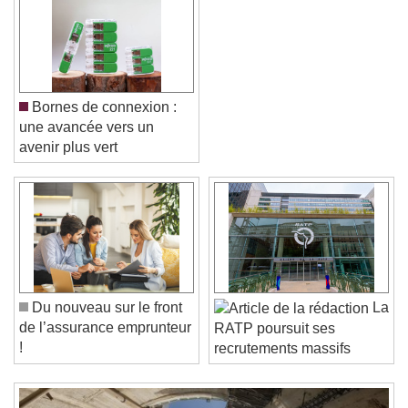
Bornes de connexion :
une avancée vers un
avenir plus vert
Video Player is loading.
Play Video
Play
Skip Backward
Skip Forward
Unmute
Du nouveau sur le front
La
Current Time
0:00
de l’assurance emprunteur
RATP poursuit ses
/
!
recrutements massifs
Duration
-:-
Loaded
:
0%
Stream Type
LIVE