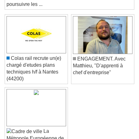
express constate des progrès, même si elle entend
Text
poursuivre les ...
Color
Opacity
Text Background
Color
Opacity
Caption Area Background
Colas rail recrute un(e)
ENGAGEMENT. Avec
Color
Opacity
chargé d'etudes plans
Matthieu, "D'apprenti à
Font Size
techniques h/f à Nantes
chef d'entreprise"
(44200)
Text Edge Style
Font Family
La
Reset
Done