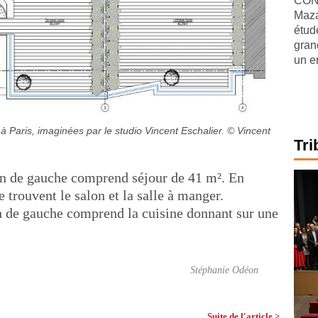
CONJ
Maza
étude
gran
un e
à Paris, imaginées par le studio Vincent Eschalier.
© Vincent
Tri
on de gauche comprend séjour de 41 m². En
e trouvent le salon et la salle à manger.
n de gauche comprend la cuisine donnant sur une
Stéphanie Odéon
Suite de l'article >