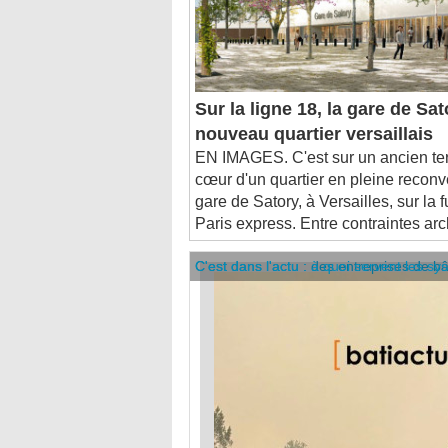
Sur la ligne 18, la gare de Sa
nouveau quartier versaillais
EN IMAGES. C'est sur un ancien terr
cœur d'un quartier en pleine reconv
gare de Satory, à Versailles, sur la 
Paris express. Entre contraintes arch
C'est dans l'actu : des entreprises de b
C'est dans l'actu : à quoi servent les sy