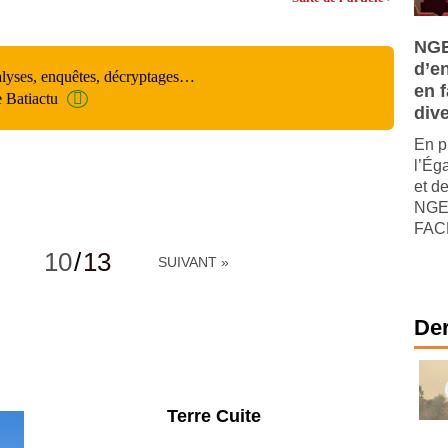
NGE
d’e
alyses, enquêtes, décryptages…
en f
e Batiactu
dive
En p
l’Ég
et de
NGE,
FACE
10
/
13
SUIVANT »
Der
Parking et garages