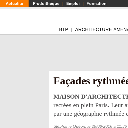
Aller
Actualité
Produithèque
Emploi
Formation
au
contenu
principal
BTP
ARCHITECTURE-AMÉN
Façades rythmée
MAISON D'ARCHITECT
recrées en plein Paris. Leur 
par une géographie rythmée 
Stéphanie Odéon
, le
29/08/2016
à 11:36