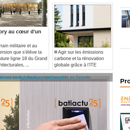
tory au cœur d'un
ain militaire et au
ersion que s'élève la
Agir sur les émissions
future ligne 18 du Grand
carbone et la rénovation
itecturales, ...
globale grâce à l'ITE
âtiment se mobilisent sur les incendies en Gironde
stèmes intelligents dans le bâtiment ?
Pr