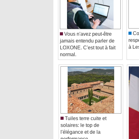
Col
Vous n'avez peut-être
resp
jamais entendu parler de
à Le
LOXONE. C'est tout à fait
normal.
Tuiles terre cuite et
solaires: le top de
l'élégance et de la
performance
Video Player is loading.