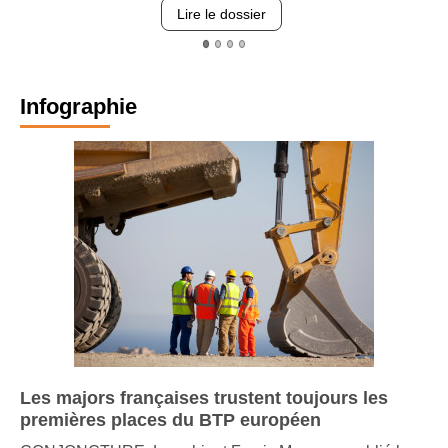
projet : un
Lire le dossier
patio
Cuisine
moderne
Infographie
Cuisine
ouuverte
Salon
Entrée de la
maison
Une maison où
il fait bon vivre
Les majors françaises trustent toujours les
premières places du BTP européen