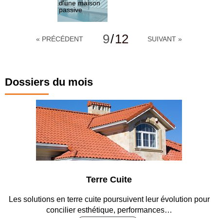
d'une maison
passive
Une maison
passive à
9
/
12
« PRÉCÉDENT
SUIVANT »
Roanne
Maison avec
piscine
Dossiers du mois
Une maison
confortable à
Roanne
Une terrasse
ensoleillée
Une maison
Terre Cuite
articulée
autour d'un
patio
Les solutions en terre cuite poursuivent leur évolution pour
concilier esthétique, performances…
Au coeur du