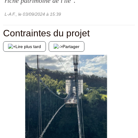
riche patrimoine de l'île
".
L-A F.
, le
03/09/2024
à 15:39
Contraintes du projet
Lire plus tard
Partager