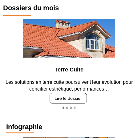
Dossiers du mois
rre Cuite
Parking 
te poursuivent leur évolution pour
Entre circulation, sécurisat
étique, performances…
revêtements e
 le dossier
Lire le
Infographie