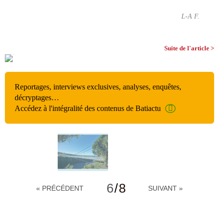
L-A F.
Suite de l'article >
Reportages, interviews exclusives, analyses, enquêtes,
décryptages…
Accédez à l'intégralité des contenus de Batiactu
6
/
8
« PRÉCÉDENT
SUIVANT »