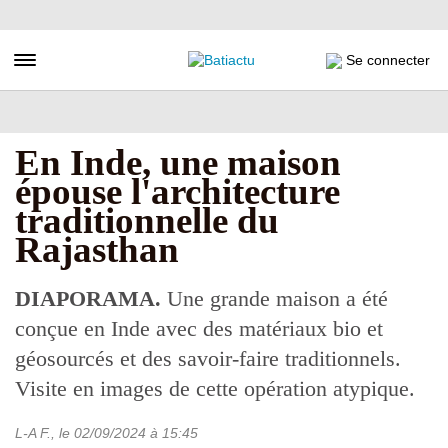
Aller
au
contenu
Toggle navigation
Se connecter
principal
En Inde, une maison
épouse l'architecture
traditionnelle du
Rajasthan
DIAPORAMA.
Une grande maison a été
conçue en Inde avec des matériaux bio et
géosourcés et des savoir-faire traditionnels.
Visite en images de cette opération atypique.
L-A F.
, le
02/09/2024
à 15:45