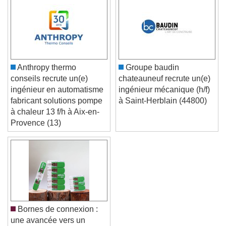
Text Background
Color
Opacity
Caption Area Background
Color
Opacity
Anthropy thermo
Groupe baudin
Font Size
conseils recrute un(e)
chateauneuf recrute un(e)
ingénieur en automatisme
ingénieur mécanique (h/f)
fabricant solutions pompe
à Saint-Herblain (44800)
Text Edge Style
à chaleur 13 f/h à Aix-en-
Provence (13)
Font Family
Reset
Done
Close Modal Dialog
End of dialog window.
Bornes de connexion :