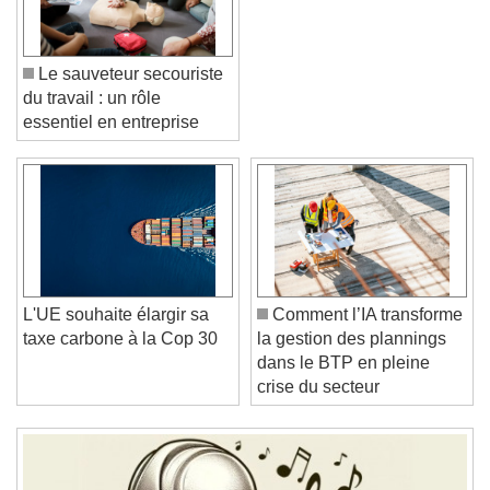
Le sauveteur secouriste
du travail : un rôle
essentiel en entreprise
Video Player is loading.
Play Video
Play
Skip Backward
Skip Forward
Unmute
Current Time
0:00
L'UE souhaite élargir sa
Comment l’IA transforme
/
taxe carbone à la Cop 30
la gestion des plannings
Duration
-:-
dans le BTP en pleine
Loaded
:
0%
Stream Type
LIVE
crise du secteur
Seek to live, currently behind live
LIVE
Remaining Time
-
0:00