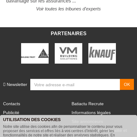
davantage sur les assurances ...
Voir toutes les tribunes d'experts
PARTENAIRES
Newsletter
Contacts
Batiactu Recrute
Publicité
Informations légales
UTILISATION DES COOKIES
Abonnement Batiactu
Site annonceurs
Notre site utilise des cookies afin de personnaliser le contenu pour vous
proposer des services et offres liés à vos centres d'intérêt, gérer les
Voir les contenus+ de Batiactu
Politique de confidentialité et
fonctionnalités de notre site et réaliser des analyses statistiques. En