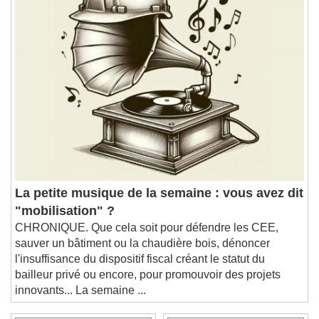
1x
Playback Rate
Chapters
Chapters
Descriptions
descriptions off
, selected
Subtitles
subtitles settings
, opens subtitles
settings dialog
subtitles off
, selected
Audio Track
La petite musique de la semaine : vous avez dit
Picture-in-Picture
Fullscreen
"mobilisation" ?
This is a modal window.
CHRONIQUE. Que cela soit pour défendre les CEE,
Beginning of dialog window. Escape will cancel
sauver un bâtiment ou la chaudière bois, dénoncer
and close the window.
l'insuffisance du dispositif fiscal créant le statut du
Text
bailleur privé ou encore, pour promouvoir des projets
innovants... La semaine ...
Color
Opacity