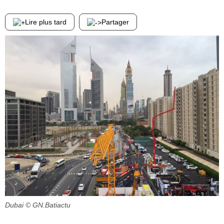
Lire plus tard
Partager
Dubai
© GN.Batiactu