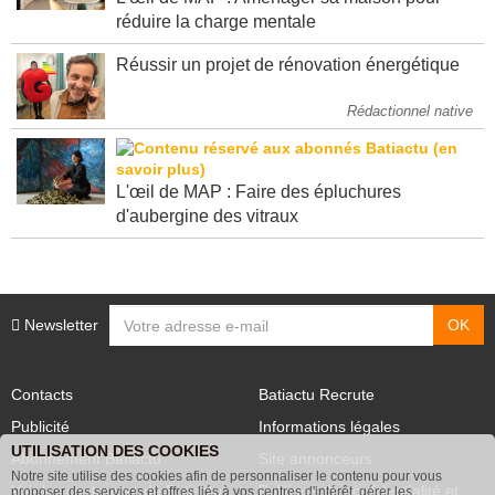
réduire la charge mentale
Réussir un projet de rénovation énergétique
Rédactionnel native
L'œil de MAP : Faire des épluchures
d'aubergine des vitraux
Newsletter
Contacts
Batiactu Recrute
Publicité
Informations légales
UTILISATION DES COOKIES
Abonnement Batiactu
Site annonceurs
Notre site utilise des cookies afin de personnaliser le contenu pour vous
Voir les contenus+ de Batiactu
Politique de confidentialité et
proposer des services et offres liés à vos centres d'intérêt, gérer les