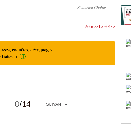
Sébastien Chabas
Suite de l'article >
alyses, enquêtes, décryptages…
e Batiactu
8
/
14
SUIVANT »