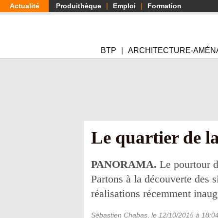
Aller
Actualité
Produithèque
Emploi
Formation
au
contenu
principal
BTP
ARCHITECTURE-AMÉN
Le quartier de l
PANORAMA.
Le pourtour d
Partons à la découverte des s
réalisations récemment inaug
Sébastien Chabas
, le
12/10/2015
à 18:0