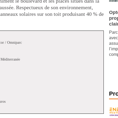
iment le boulevard et les places situés dans la
haussée. Respectueux de son environnement,
Opt
anneaux solaires sur son toit produisant 40 % de
pro
clai
Parc
avec
ccor / Omniparc
assu
l’im
comp
 Méditerranée
Pr
uros