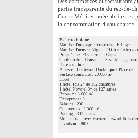
Des commerces et restaurants an
partie transparente du rez-de-c
Coeur Méditerranée abrite des p
la consommation d'eau chaude.
Fiche technique
Maîtrise d'ouvrage: Constructa - Eiffage
Maîtrise d'oeuvre: Viguier / Daher / Alep /a
Propriétaire: Financement Cepac
Gestionnaire : Constructa Asset Management
Bureaux - hôtel
Adresse : Boulevard Dunkerque / Place de la
Surface construite : 20.000 m²
Hôtel :
1 hôtel Ibis 2* de 192 chambres
1 hôtel Novotel 3* de 127 suites
Bureaux : 6.000 m²
Entreprises : 3
Salariés : 200
Commerces : 2.000 m²
Parking : 391 places
Montant de l'investissement : 64 millions d'e
Livraison : 2008