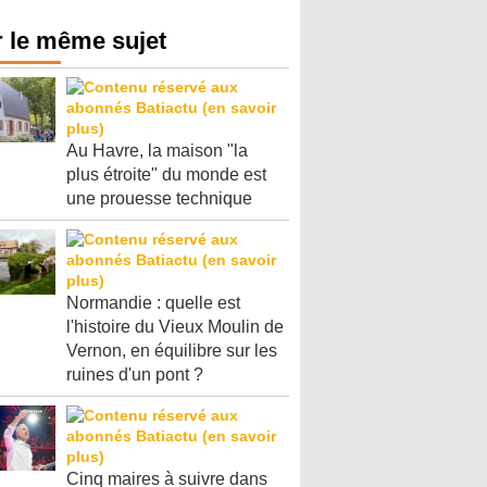
 le même sujet
Parking et garages
Entre circulation, sécurisation des ac
durabilité des revêtements et intégra
Au Havre, la maison "la
Lire le dossier
plus étroite" du monde est
une prouesse technique
Normandie : quelle est
l'histoire du Vieux Moulin de
Vernon, en équilibre sur les
ruines d'un pont ?
Cinq maires à suivre dans