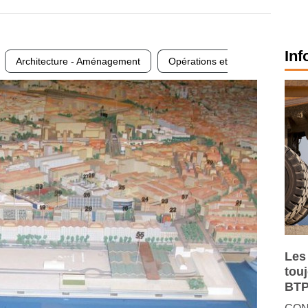
Inf
Architecture - Aménagement
Opérations et
Les
tou
BTP